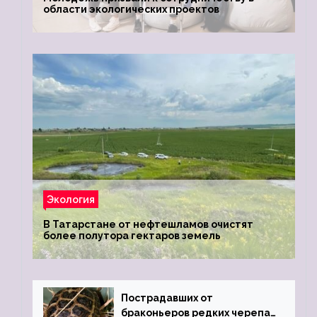
области экологических проектов
Экология
В Татарстане от нефтешламов очистят
более полутора гектаров земель
Пострадавших от
браконьеров редких черепах