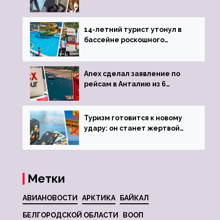
объявив о 6-часовой
задержке рейса
14-летний турист утонул в
бассейне роскошного
турецкого отеля
Anex сделал заявление по
рейсам в Анталию из 6
городов
Туризм готовится к новому
удару: он станет жертвой
глобальной депрессии
Метки
АВИАНОВОСТИ
АРКТИКА
БАЙКАЛ
БЕЛГОРОДСКОЙ ОБЛАСТИ
ВООП