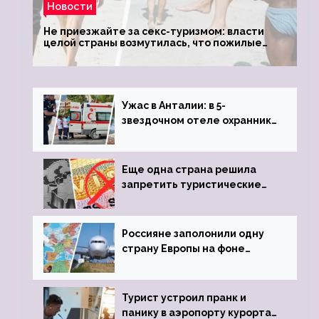
Новости
Не приезжайте за секс-туризмом: власти
целой страны возмутилась, что пожилые
туристки массово едут к ним, чтобы
обзавестись молодыми любовниками
Ужас в Анталии: в 5-
звездочном отеле охранник
устроил расстрел из
пистолета
Еще одна страна решила
запретить туристические
визы для россиян
Россияне заполонили одну
страну Европы на фоне
угрозы отмены шенгенских
виз
Турист устроил пранк и
панику в аэропорту курорта,