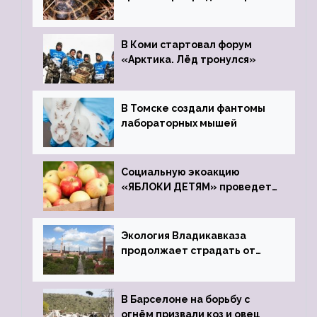
передали в Ростовский
зоопарк
В Коми стартовал форум
«Арктика. Лёд тронулся»
В Томске создали фантомы
лабораторных мышей
Социальную экоакцию
«ЯБЛОКИ ДЕТЯМ» проведет
фонд «Компас»
Экология Владикавказа
продолжает страдать от
закрытого цинкового завода
В Барселоне на борьбу с
огнём призвали коз и овец