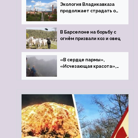
Экология Владикавказа
продолжает страдать от
закрытого цинкового
завода
В Барселоне на борьбу с
огнём призвали коз и овец
«В сердце пармы»,
«Исчезающая красота»,
«Камень Черского»…