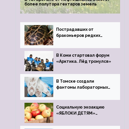
более полутора гектаров земель
Пострадавших от
браконьеров редких
черепах передали в
Ростовский зоопарк
В Коми стартовал форум
«Арктика. Лёд тронулся»
В Томске создали
фантомы лабораторных
мышей
Социальную экоакцию
«ЯБЛОКИ ДЕТЯМ»
проведет фонд «Компас»