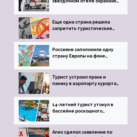
звездочном отеле охранник
устроил расстрел из
пистолета
Еще одна страна решила
запретить туристические
визы для россиян
Россияне заполонили одну
страну Европы на фоне
угрозы отмены шенгенских
виз
Турист устроил пранк и
панику в аэропорту курорта,
объявив о 6-часовой
задержке рейса
14-летний турист утонул в
бассейне роскошного
турецкого отеля
Anex сделал заявление по