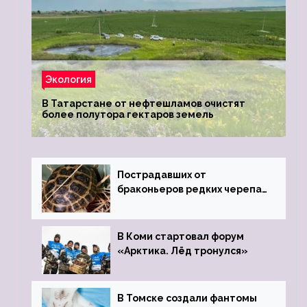
Экология
В Татарстане от нефтешламов очистят
более полутора гектаров земель
Пострадавших от
браконьеров редких черепах
передали в Ростовский
зоопарк
В Коми стартовал форум
«Арктика. Лёд тронулся»
В Томске создали фантомы