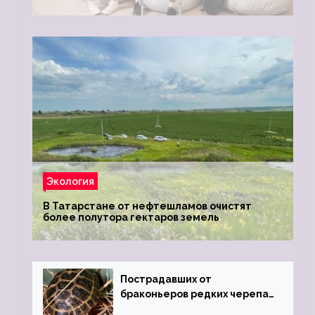
Экология
В Татарстане от нефтешламов очистят
более полутора гектаров земель
Пострадавших от
браконьеров редких черепах
передали в Ростовский