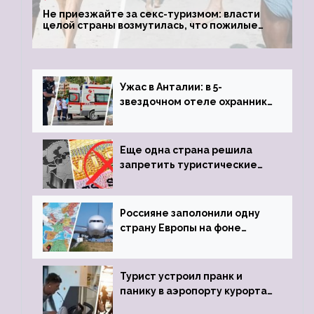
Не приезжайте за секс-туризмом: власти
целой страны возмутилась, что пожилые
туристки массово едут к ним, чтобы
обзавестись молодыми любовниками
Ужас в Анталии: в 5-
звездочном отеле охранник
устроил расстрел из
пистолета
Еще одна страна решила
запретить туристические
визы для россиян
Россияне заполонили одну
страну Европы на фоне
угрозы отмены шенгенских
виз
Турист устроил пранк и
панику в аэропорту курорта,
объявив о 6-часовой