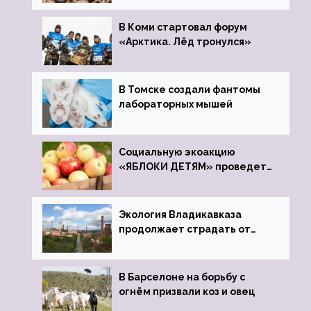
зоопарк
В Коми стартовал форум
«Арктика. Лёд тронулся»
В Томске создали фантомы
лабораторных мышей
Социальную экоакцию
«ЯБЛОКИ ДЕТЯМ» проведет
фонд «Компас»
Экология Владикавказа
продолжает страдать от
закрытого цинкового завода
В Барселоне на борьбу с
огнём призвали коз и овец