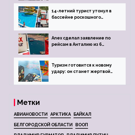
задержке рейса
14-летний турист утонул в
бассейне роскошного
турецкого отеля
Anex сделал заявление по
рейсам в Анталию из 6
городов
Туризм готовится к новому
удару: он станет жертвой
глобальной депрессии
Метки
АВИАНОВОСТИ
АРКТИКА
БАЙКАЛ
БЕЛГОРОДСКОЙ ОБЛАСТИ
ВООП