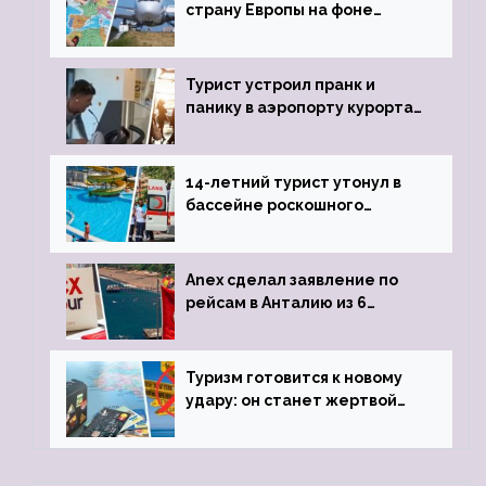
страну Европы на фоне
угрозы отмены шенгенских
виз
Турист устроил пранк и
панику в аэропорту курорта,
объявив о 6-часовой
задержке рейса
14-летний турист утонул в
бассейне роскошного
турецкого отеля
Anex сделал заявление по
рейсам в Анталию из 6
городов
Туризм готовится к новому
удару: он станет жертвой
глобальной депрессии