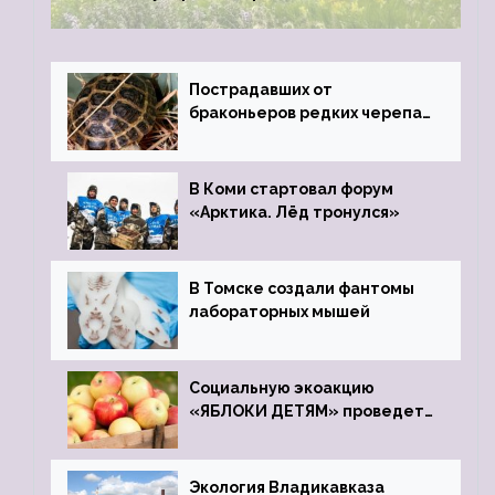
Пострадавших от
браконьеров редких черепах
передали в Ростовский
зоопарк
В Коми стартовал форум
«Арктика. Лёд тронулся»
В Томске создали фантомы
лабораторных мышей
Социальную экоакцию
«ЯБЛОКИ ДЕТЯМ» проведет
фонд «Компас»
Экология Владикавказа