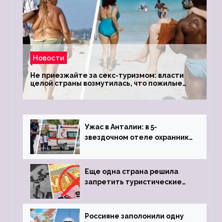
Новости
Не приезжайте за секс-туризмом: власти
целой страны возмутилась, что пожилые
туристки массово едут к ним, чтобы
обзавестись молодыми любовниками
Ужас в Анталии: в 5-
звездочном отеле охранник
устроил расстрел из
пистолета
Еще одна страна решила
запретить туристические
визы для россиян
Россияне заполонили одну