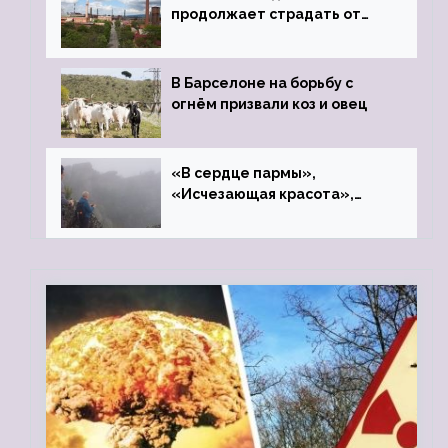
продолжает страдать от
закрытого цинкового завода
В Барселоне на борьбу с
огнём призвали коз и овец
«В сердце пармы»,
«Исчезающая красота»,
«Камень Черского»…