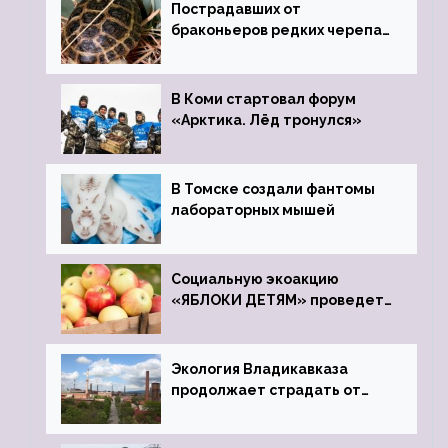
Пострадавших от
браконьеров редких черепах
передали в Ростовский
зоопарк
В Коми стартовал форум
«Арктика. Лёд тронулся»
В Томске создали фантомы
лабораторных мышей
Социальную экоакцию
«ЯБЛОКИ ДЕТЯМ» проведет
фонд «Компас»
Экология Владикавказа
продолжает страдать от
закрытого цинкового завода