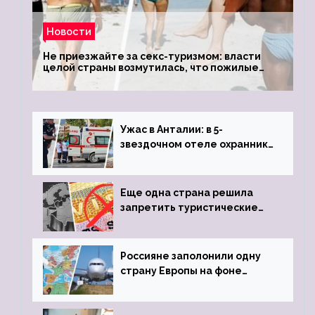
Новости
Не приезжайте за секс-туризмом: власти
целой страны возмутилась, что пожилые
туристки массово едут к ним, чтобы
обзавестись молодыми любовниками
Ужас в Анталии: в 5-
звездочном отеле охранник
устроил расстрел из
пистолета
Еще одна страна решила
запретить туристические
визы для россиян
Россияне заполонили одну
страну Европы на фоне
угрозы отмены шенгенских
виз