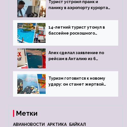
Турист устроил пранк и
панику в аэропорту курорта,
объявив о 6-часовой
задержке рейса
14-летний турист утонул в
бассейне роскошного
турецкого отеля
Anex сделал заявление по
рейсам в Анталию из 6
городов
Туризм готовится к новому
удару: он станет жертвой
глобальной депрессии
Метки
АВИАНОВОСТИ
АРКТИКА
БАЙКАЛ