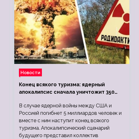
Новости
Конец всякого туризма: ядерный
апокалипсис сначала уничтожит 350
миллионов, а потом 5 миллиардов
В случае ядерной войны между США и
людей
Россией погибнет 5 миллиардов человек и
вместе с ним наступит конец всякого
туризма. Апокалипсический сценарий
будущего представил коллектив