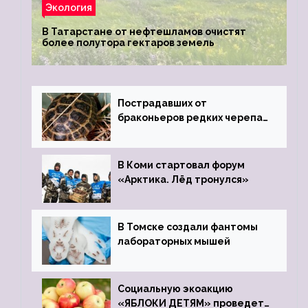
Экология
В Татарстане от нефтешламов очистят
более полутора гектаров земель
Пострадавших от
браконьеров редких черепах
передали в Ростовский
зоопарк
В Коми стартовал форум
«Арктика. Лёд тронулся»
В Томске создали фантомы
лабораторных мышей
Социальную экоакцию
«ЯБЛОКИ ДЕТЯМ» проведет