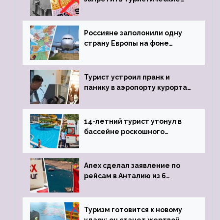
визы для россиян
Россияне заполонили одну
страну Европы на фоне
угрозы отмены шенгенских
виз
Турист устроил пранк и
панику в аэропорту курорта,
объявив о 6-часовой
задержке рейса
14-летний турист утонул в
бассейне роскошного
турецкого отеля
Anex сделал заявление по
рейсам в Анталию из 6
городов
Туризм готовится к новому