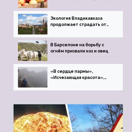
фонд «Компас»
Экология Владикавказа
продолжает страдать от
закрытого цинкового завода
В Барселоне на борьбу с
огнём призвали коз и овец
«В сердце пармы»,
«Исчезающая красота»,
«Камень Черского»…