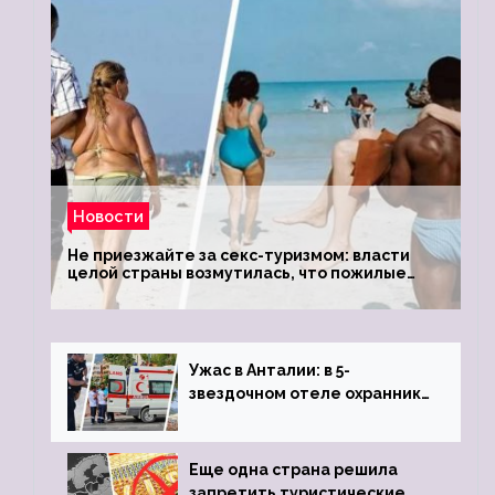
Новости
Не приезжайте за секс-туризмом: власти
целой страны возмутилась, что пожилые
туристки массово едут к ним, чтобы
обзавестись молодыми любовниками
Ужас в Анталии: в 5-
звездочном отеле охранник
устроил расстрел из
пистолета
Еще одна страна решила
запретить туристические