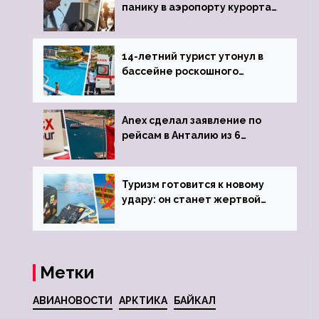
панику в аэропорту курорта,
объявив о 6-часовой
задержке рейса
14-летний турист утонул в
бассейне роскошного
турецкого отеля
Anex сделал заявление по
рейсам в Анталию из 6
городов
Туризм готовится к новому
удару: он станет жертвой
глобальной депрессии
Метки
АВИАНОВОСТИ
АРКТИКА
БАЙКАЛ