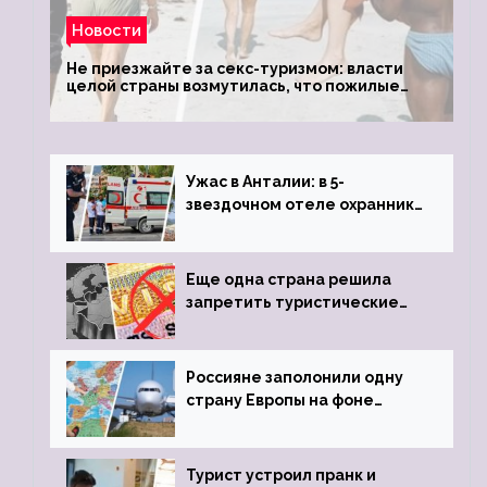
Новости
Не приезжайте за секс-туризмом: власти
целой страны возмутилась, что пожилые
туристки массово едут к ним, чтобы
обзавестись молодыми любовниками
Ужас в Анталии: в 5-
звездочном отеле охранник
устроил расстрел из
пистолета
Еще одна страна решила
запретить туристические
визы для россиян
Россияне заполонили одну
страну Европы на фоне
угрозы отмены шенгенских
виз
Турист устроил пранк и