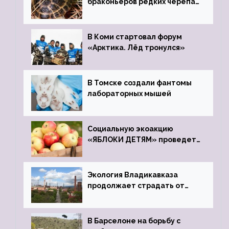
браконьеров редких черепах
передали в Ростовский
зоопарк
В Коми стартовал форум
«Арктика. Лёд тронулся»
В Томске создали фантомы
лабораторных мышей
Социальную экоакцию
«ЯБЛОКИ ДЕТЯМ» проведет
фонд «Компас»
Экология Владикавказа
продолжает страдать от
закрытого цинкового завода
В Барселоне на борьбу с