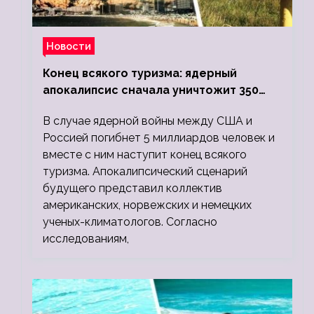
Новости
Конец всякого туризма: ядерный
апокалипсис сначала уничтожит 350
миллионов, а потом 5 миллиардов
В случае ядерной войны между США и
людей
Россией погибнет 5 миллиардов человек и
вместе с ним наступит конец всякого
туризма. Апокалипсический сценарий
будущего представил коллектив
американских, норвежских и немецких
ученых-климатологов. Согласно
исследованиям,