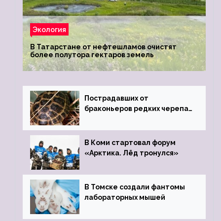
Экология
В Татарстане от нефтешламов очистят
более полутора гектаров земель
Пострадавших от
браконьеров редких черепах
передали в Ростовский
зоопарк
В Коми стартовал форум
«Арктика. Лёд тронулся»
В Томске создали фантомы
лабораторных мышей