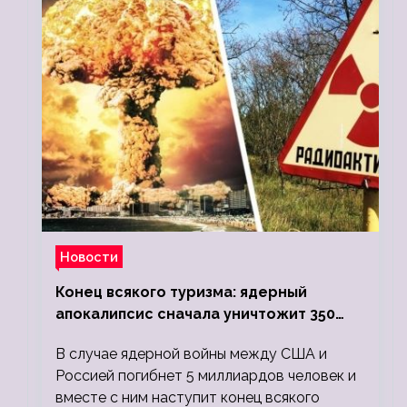
Новости
Конец всякого туризма: ядерный
апокалипсис сначала уничтожит 350
миллионов, а потом 5 миллиардов
В случае ядерной войны между США и
людей
Россией погибнет 5 миллиардов человек и
вместе с ним наступит конец всякого