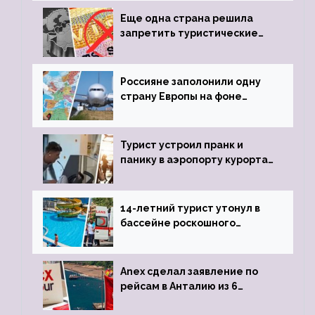
Еще одна страна решила
запретить туристические
визы для россиян
Россияне заполонили одну
страну Европы на фоне
угрозы отмены шенгенских
виз
Турист устроил пранк и
панику в аэропорту курорта,
объявив о 6-часовой
задержке рейса
14-летний турист утонул в
бассейне роскошного
турецкого отеля
Anex сделал заявление по
рейсам в Анталию из 6
городов