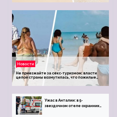
Новости
Не приезжайте за секс-туризмом: власти
целой страны возмутилась, что пожилые
туристки массово едут к ним, чтобы
обзавестись молодыми любовниками
Ужас в Анталии: в 5-
звездочном отеле охранник
устроил расстрел из
пистолета