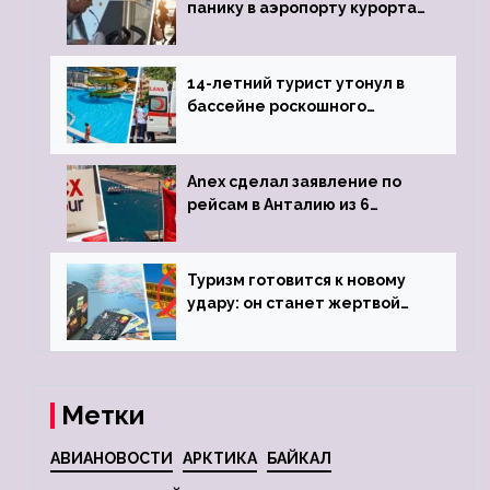
панику в аэропорту курорта,
объявив о 6-часовой
задержке рейса
14-летний турист утонул в
бассейне роскошного
турецкого отеля
Anex сделал заявление по
рейсам в Анталию из 6
городов
Туризм готовится к новому
удару: он станет жертвой
глобальной депрессии
Метки
АВИАНОВОСТИ
АРКТИКА
БАЙКАЛ