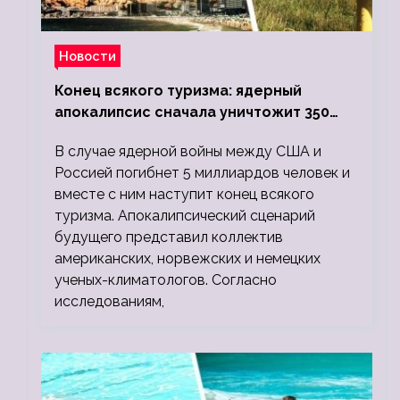
Новости
Конец всякого туризма: ядерный
апокалипсис сначала уничтожит 350
миллионов, а потом 5 миллиардов
В случае ядерной войны между США и
людей
Россией погибнет 5 миллиардов человек и
вместе с ним наступит конец всякого
туризма. Апокалипсический сценарий
будущего представил коллектив
американских, норвежских и немецких
ученых-климатологов. Согласно
исследованиям,