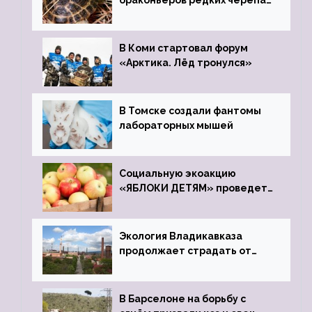
браконьеров редких черепах
передали в Ростовский
зоопарк
В Коми стартовал форум
«Арктика. Лёд тронулся»
В Томске создали фантомы
лабораторных мышей
Социальную экоакцию
«ЯБЛОКИ ДЕТЯМ» проведет
фонд «Компас»
Экология Владикавказа
продолжает страдать от
закрытого цинкового завода
В Барселоне на борьбу с