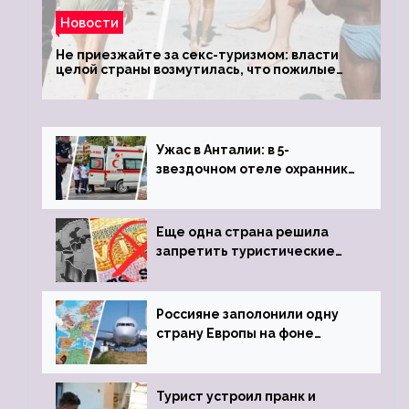
Новости
Не приезжайте за секс-туризмом: власти
целой страны возмутилась, что пожилые
туристки массово едут к ним, чтобы
обзавестись молодыми любовниками
Ужас в Анталии: в 5-
звездочном отеле охранник
устроил расстрел из
пистолета
Еще одна страна решила
запретить туристические
визы для россиян
Россияне заполонили одну
страну Европы на фоне
угрозы отмены шенгенских
виз
Турист устроил пранк и