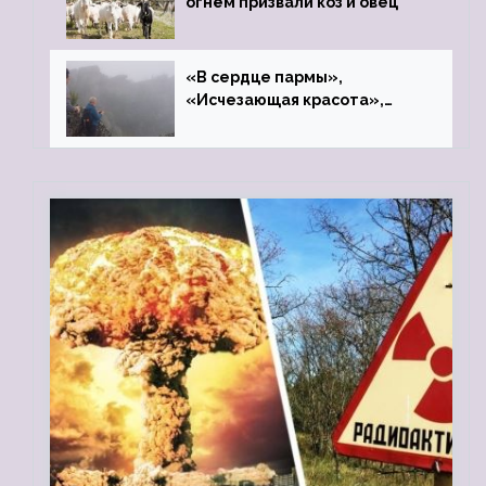
огнём призвали коз и овец
«В сердце пармы»,
«Исчезающая красота»,
«Камень Черского»…