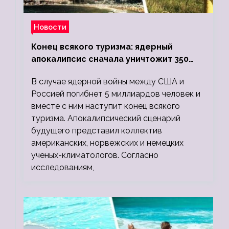
Новости
Конец всякого туризма: ядерный
апокалипсис сначала уничтожит 350
миллионов, а потом 5 миллиардов
В случае ядерной войны между США и
людей
Россией погибнет 5 миллиардов человек и
вместе с ним наступит конец всякого
туризма. Апокалипсический сценарий
будущего представил коллектив
американских, норвежских и немецких
ученых-климатологов. Согласно
исследованиям,