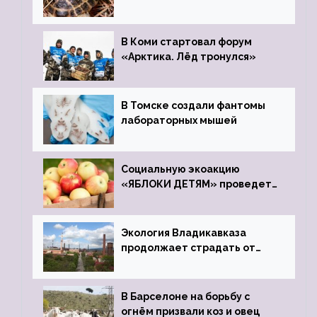
передали в Ростовский
зоопарк
В Коми стартовал форум
«Арктика. Лёд тронулся»
В Томске создали фантомы
лабораторных мышей
Социальную экоакцию
«ЯБЛОКИ ДЕТЯМ» проведет
фонд «Компас»
Экология Владикавказа
продолжает страдать от
закрытого цинкового завода
В Барселоне на борьбу с
огнём призвали коз и овец