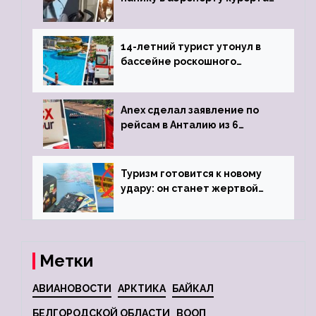
объявив о 6-часовой
задержке рейса
14-летний турист утонул в
бассейне роскошного
турецкого отеля
Anex сделал заявление по
рейсам в Анталию из 6
городов
Туризм готовится к новому
удару: он станет жертвой
глобальной депрессии
Метки
АВИАНОВОСТИ
АРКТИКА
БАЙКАЛ
БЕЛГОРОДСКОЙ ОБЛАСТИ
ВООП