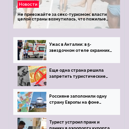
Новости
Не приезжайте за секс-туризмом: власти
целой страны возмутилась, что пожилые
туристки массово едут к ним, чтобы
обзавестись молодыми любовниками
Ужас в Анталии: в 5-
звездочном отеле охранник
устроил расстрел из
пистолета
Еще одна страна решила
запретить туристические
визы для россиян
Россияне заполонили одну
страну Европы на фоне
угрозы отмены шенгенских
виз
Турист устроил пранк и
панику в аэропорту курорта,