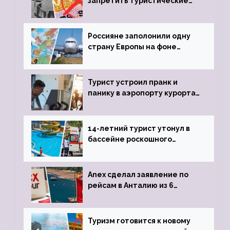
запретить туристические
визы для россиян
Россияне заполонили одну
страну Европы на фоне
угрозы отмены шенгенских
виз
Турист устроил пранк и
панику в аэропорту курорта,
объявив о 6-часовой
задержке рейса
14-летний турист утонул в
бассейне роскошного
турецкого отеля
Anex сделал заявление по
рейсам в Анталию из 6
городов
Туризм готовится к новому