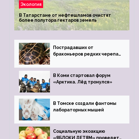
Экология
В Татарстане от нефтешламов очистят
более полутора гектаров земель
Пострадавших от
браконьеров редких черепах
передали в Ростовский
зоопарк
В Коми стартовал форум
«Арктика. Лёд тронулся»
В Томске создали фантомы
лабораторных мышей
Социальную экоакцию
«ЯБЛОКИ ДЕТЯМ» проведет