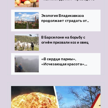
фонд «Компас»
Экология Владикавказа
продолжает страдать от
закрытого цинкового завода
В Барселоне на борьбу с
огнём призвали коз и овец
«В сердце пармы»,
«Исчезающая красота»,
«Камень Черского»…