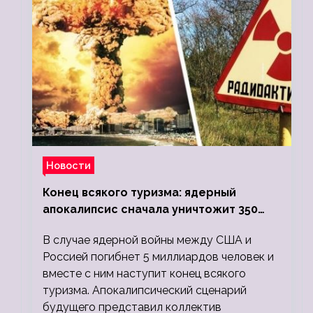
Новости
Конец всякого туризма: ядерный
апокалипсис сначала уничтожит 350
миллионов, а потом 5 миллиардов
В случае ядерной войны между США и
людей
Россией погибнет 5 миллиардов человек и
вместе с ним наступит конец всякого
туризма. Апокалипсический сценарий
будущего представил коллектив