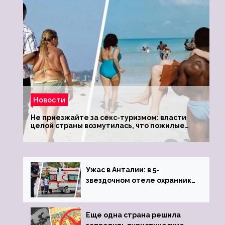
Новости
Не приезжайте за секс-туризмом: власти
целой страны возмутилась, что пожилые
туристки массово едут к ним, чтобы
обзавестись молодыми любовниками
Ужас в Анталии: в 5-
звездочном отеле охранник
устроил расстрел из
пистолета
Еще одна страна решила