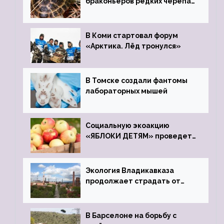
браконьеров редких черепах
передали в Ростовский
зоопарк
В Коми стартовал форум
«Арктика. Лёд тронулся»
В Томске создали фантомы
лабораторных мышей
Социальную экоакцию
«ЯБЛОКИ ДЕТЯМ» проведет
фонд «Компас»
Экология Владикавказа
продолжает страдать от
закрытого цинкового завода
В Барселоне на борьбу с