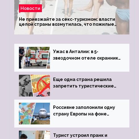
Новости
Не приезжайте за секс-туризмом: власти
целой страны возмутилась, что пожилые
туристки массово едут к ним, чтобы
обзавестись молодыми любовниками
Ужас в Анталии: в 5-
звездочном отеле охранник
устроил расстрел из
пистолета
Еще одна страна решила
запретить туристические
визы для россиян
Россияне заполонили одну
страну Европы на фоне
угрозы отмены шенгенских
виз
Турист устроил пранк и