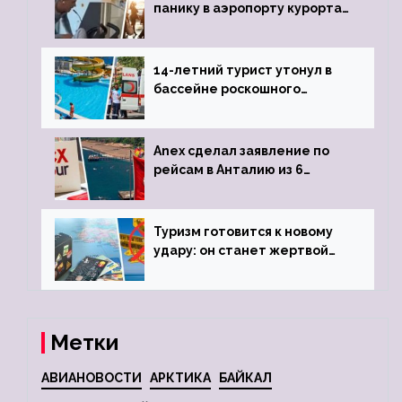
панику в аэропорту курорта,
объявив о 6-часовой
задержке рейса
14-летний турист утонул в
бассейне роскошного
турецкого отеля
Anex сделал заявление по
рейсам в Анталию из 6
городов
Туризм готовится к новому
удару: он станет жертвой
глобальной депрессии
Метки
АВИАНОВОСТИ
АРКТИКА
БАЙКАЛ