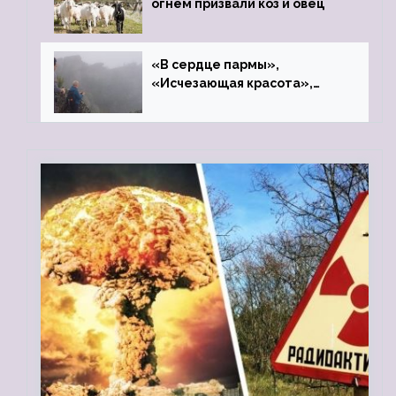
огнём призвали коз и овец
«В сердце пармы»,
«Исчезающая красота»,
«Камень Черского»…