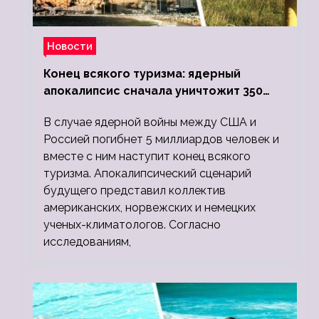
Новости
Конец всякого туризма: ядерный
апокалипсис сначала уничтожит 350
миллионов, а потом 5 миллиардов
В случае ядерной войны между США и
людей
Россией погибнет 5 миллиардов человек и
вместе с ним наступит конец всякого
туризма. Апокалипсический сценарий
будущего представил коллектив
американских, норвежских и немецких
ученых-климатологов. Согласно
исследованиям,