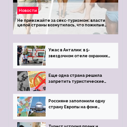
Новости
Не приезжайте за секс-туризмом: власти
целой страны возмутилась, что пожилые
туристки массово едут к ним, чтобы
обзавестись молодыми любовниками
Ужас в Анталии: в 5-
звездочном отеле охранник
устроил расстрел из
пистолета
Еще одна страна решила
запретить туристические
визы для россиян
Россияне заполонили одну
страну Европы на фоне
угрозы отмены шенгенских
виз
Турист устроил пранк и