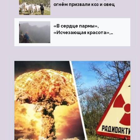
огнём призвали коз и овец
«В сердце пармы»,
«Исчезающая красота»,
«Камень Черского»…