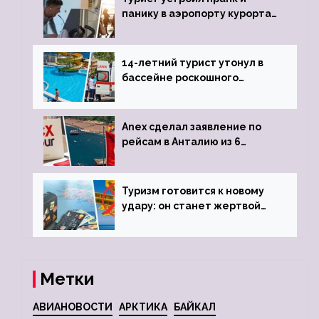
панику в аэропорту курорта,
объявив о 6-часовой
задержке рейса
14-летний турист утонул в
бассейне роскошного
турецкого отеля
Anex сделал заявление по
рейсам в Анталию из 6
городов
Туризм готовится к новому
удару: он станет жертвой
глобальной депрессии
Метки
АВИАНОВОСТИ
АРКТИКА
БАЙКАЛ