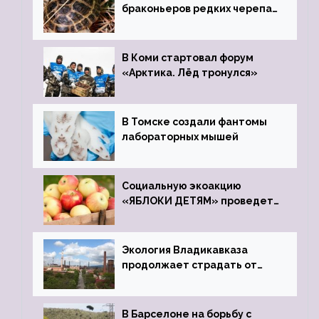
браконьеров редких черепах
передали в Ростовский
зоопарк
В Коми стартовал форум
«Арктика. Лёд тронулся»
В Томске создали фантомы
лабораторных мышей
Социальную экоакцию
«ЯБЛОКИ ДЕТЯМ» проведет
фонд «Компас»
Экология Владикавказа
продолжает страдать от
закрытого цинкового завода
В Барселоне на борьбу с