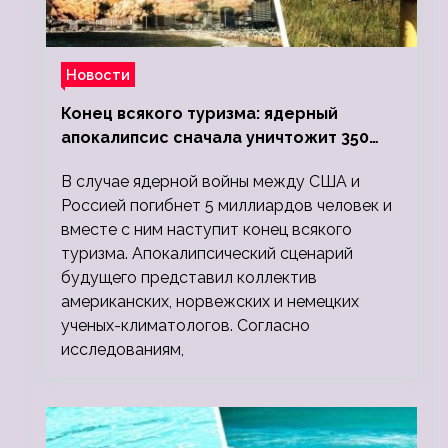
Новости
Конец всякого туризма: ядерный
апокалипсис сначала уничтожит 350
миллионов, а потом 5 миллиардов
В случае ядерной войны между США и
людей
Россией погибнет 5 миллиардов человек и
вместе с ним наступит конец всякого
туризма. Апокалипсический сценарий
будущего представил коллектив
американских, норвежских и немецких
ученых-климатологов. Согласно
исследованиям,