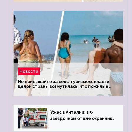
Новости
Не приезжайте за секс-туризмом: власти
целой страны возмутилась, что пожилые
туристки массово едут к ним, чтобы
обзавестись молодыми любовниками
Ужас в Анталии: в 5-
звездочном отеле охранник
устроил расстрел из
пистолета