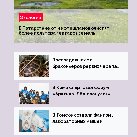
Экология
В Татарстане от нефтешламов очистят
более полутора гектаров земель
Пострадавших от
браконьеров редких черепах
передали в Ростовский
зоопарк
В Коми стартовал форум
«Арктика. Лёд тронулся»
В Томске создали фантомы
лабораторных мышей