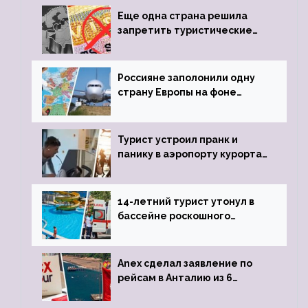
Еще одна страна решила
запретить туристические
визы для россиян
Россияне заполонили одну
страну Европы на фоне
угрозы отмены шенгенских
виз
Турист устроил пранк и
панику в аэропорту курорта,
объявив о 6-часовой
задержке рейса
14-летний турист утонул в
бассейне роскошного
турецкого отеля
Anex сделал заявление по
рейсам в Анталию из 6
городов