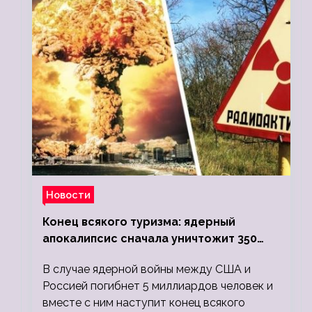
Новости
Конец всякого туризма: ядерный
апокалипсис сначала уничтожит 350
миллионов, а потом 5 миллиардов
В случае ядерной войны между США и
людей
Россией погибнет 5 миллиардов человек и
вместе с ним наступит конец всякого