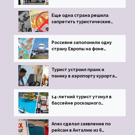
устроил расстрел из
пистолета
Еще одна страна решила
запретить туристические
визы для россиян
Россияне заполонили одну
страну Европы на фоне
угрозы отмены шенгенских
виз
Турист устроил пранк и
панику в аэропорту курорта,
объявив о 6-часовой
задержке рейса
14-летний турист утонул в
бассейне роскошного
турецкого отеля
Anex сделал заявление по
рейсам в Анталию из 6