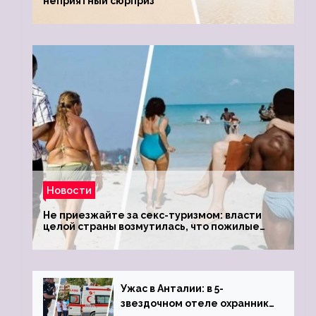
неприятный сюрприз
Новости
Не приезжайте за секс-туризмом: власти
целой страны возмутилась, что пожилые
туристки массово едут к ним, чтобы
обзавестись молодыми любовниками
Ужас в Анталии: в 5-
звездочном отеле охранник