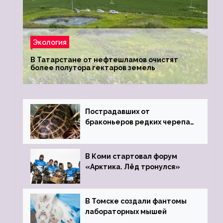
Экология
В Татарстане от нефтешламов очистят
более полутора гектаров земель
Пострадавших от
браконьеров редких черепах
передали в Ростовский
зоопарк
В Коми стартовал форум
«Арктика. Лёд тронулся»
В Томске создали фантомы
лабораторных мышей