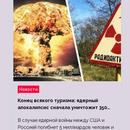
Новости
Конец всякого туризма: ядерный
апокалипсис сначала уничтожит 350
миллионов, а потом 5 миллиардов
В случае ядерной войны между США и
людей
Россией погибнет 5 миллиардов человек и