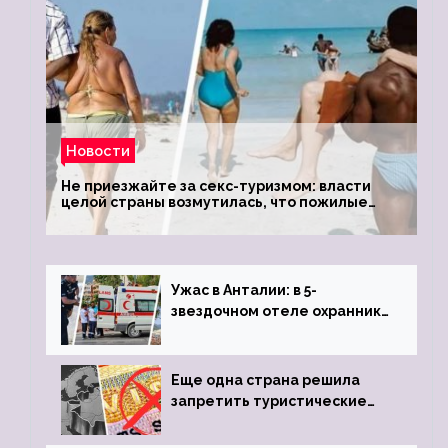
Новости
Не приезжайте за секс-туризмом: власти
целой страны возмутилась, что пожилые
туристки массово едут к ним, чтобы
обзавестись молодыми любовниками
Ужас в Анталии: в 5-
звездочном отеле охранник
устроил расстрел из
пистолета
Еще одна страна решила
запретить туристические
визы для россиян