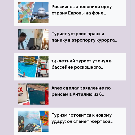
Россияне заполонили одну
страну Европы на фоне
угрозы отмены шенгенских
виз
Турист устроил пранк и
панику в аэропорту курорта,
объявив о 6-часовой
задержке рейса
14-летний турист утонул в
бассейне роскошного
турецкого отеля
Anex сделал заявление по
рейсам в Анталию из 6
городов
Туризм готовится к новому
удару: он станет жертвой
глобальной депрессии