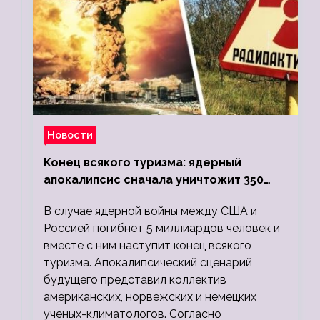
Новости
Конец всякого туризма: ядерный
апокалипсис сначала уничтожит 350
миллионов, а потом 5 миллиардов
В случае ядерной войны между США и
людей
Россией погибнет 5 миллиардов человек и
вместе с ним наступит конец всякого
туризма. Апокалипсический сценарий
будущего представил коллектив
американских, норвежских и немецких
ученых-климатологов. Согласно