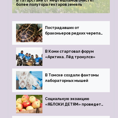
В Татарстане от нефтешламов очистят
более полутора гектаров земель
Пострадавших от
браконьеров редких черепах
передали в Ростовский
зоопарк
В Коми стартовал форум
«Арктика. Лёд тронулся»
В Томске создали фантомы
лабораторных мышей
Социальную экоакцию
«ЯБЛОКИ ДЕТЯМ» проведет
фонд «Компас»