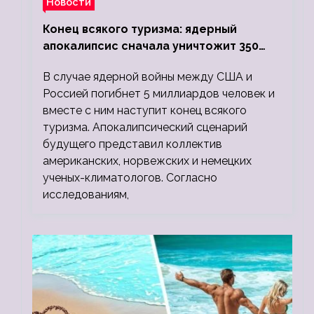
Новости
Конец всякого туризма: ядерный
апокалипсис сначала уничтожит 350
миллионов, а потом 5 миллиардов
В случае ядерной войны между США и
людей
Россией погибнет 5 миллиардов человек и
вместе с ним наступит конец всякого
туризма. Апокалипсический сценарий
будущего представил коллектив
американских, норвежских и немецких
ученых-климатологов. Согласно
исследованиям,