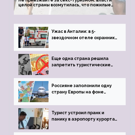
Не приезжайте за секс-туризмом: власти
целой страны возмутилась, что пожилые
туристки массово едут к ним, чтобы
обзавестись молодыми любовниками
Ужас в Анталии: в 5-
звездочном отеле охранник
устроил расстрел из
пистолета
Еще одна страна решила
запретить туристические
визы для россиян
Россияне заполонили одну
страну Европы на фоне
угрозы отмены шенгенских
виз
Турист устроил пранк и
панику в аэропорту курорта,
объявив о 6-часовой
задержке рейса