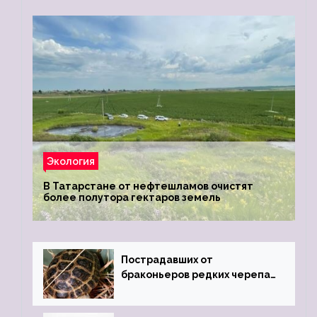
Экология
В Татарстане от нефтешламов очистят
более полутора гектаров земель
Пострадавших от
браконьеров редких черепах
передали в Ростовский
зоопарк