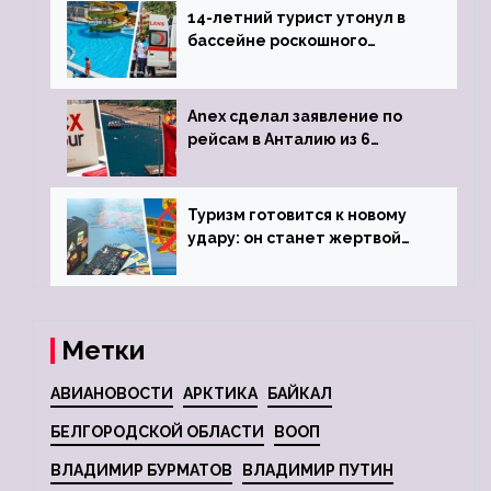
14-летний турист утонул в
бассейне роскошного
турецкого отеля
Anex сделал заявление по
рейсам в Анталию из 6
городов
Туризм готовится к новому
удару: он станет жертвой
глобальной депрессии
Метки
АВИАНОВОСТИ
АРКТИКА
БАЙКАЛ
БЕЛГОРОДСКОЙ ОБЛАСТИ
ВООП
ВЛАДИМИР БУРМАТОВ
ВЛАДИМИР ПУТИН