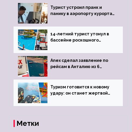
Турист устроил пранк и
панику в аэропорту курорта,
объявив о 6-часовой
задержке рейса
14-летний турист утонул в
бассейне роскошного
турецкого отеля
Anex сделал заявление по
рейсам в Анталию из 6
городов
Туризм готовится к новому
удару: он станет жертвой
глобальной депрессии
Метки