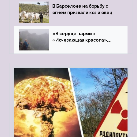
В Барселоне на борьбу с
огнём призвали коз и овец
«В сердце пармы»,
«Исчезающая красота»,
«Камень Черского»…