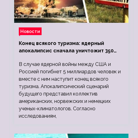
Новости
Конец всякого туризма: ядерный
апокалипсис сначала уничтожит 350
миллионов, а потом 5 миллиардов
В случае ядерной войны между США и
людей
Россией погибнет 5 миллиардов человек и
вместе с ним наступит конец всякого
туризма. Апокалипсический сценарий
будущего представил коллектив
американских, норвежских и немецких
ученых-климатологов. Согласно
исследованиям,