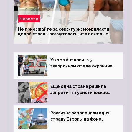
Новости
Не приезжайте за секс-туризмом: власти
целой страны возмутилась, что пожилые
туристки массово едут к ним, чтобы
обзавестись молодыми любовниками
Ужас в Анталии: в 5-
звездочном отеле охранник
устроил расстрел из
пистолета
Еще одна страна решила
запретить туристические
визы для россиян
Россияне заполонили одну
страну Европы на фоне
угрозы отмены шенгенских
виз