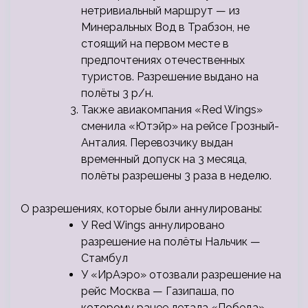
нетривиальный маршрут — из
Минеральных Вод в Трабзон, не
стоящий на первом месте в
предпочтениях отечественных
туристов. Разрешение выдано на
полёты 3 р/н.
Также авиакомпания «Red Wings»
сменила «Ютэйр» на рейсе Грозный-
Анталия. Перевозчику выдан
временный допуск на 3 месяца,
полёты разрешены 3 раза в неделю.
О разрешениях, которые были аннулированы:
У Red Wings аннулировано
разрешение на полёты Нальчик —
Стамбул
У «ИрАэро» отозвали разрешение на
рейс Москва — Газипаша, по
которому ранее летала «Победа».