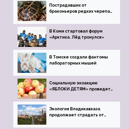
Пострадавших от
браконьеров редких черепах
передали в Ростовский
зоопарк
В Коми стартовал форум
«Арктика. Лёд тронулся»
В Томске создали фантомы
лабораторных мышей
Социальную экоакцию
«ЯБЛОКИ ДЕТЯМ» проведет
фонд «Компас»
Экология Владикавказа
продолжает страдать от
закрытого цинкового завода