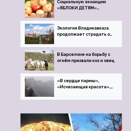
Социальную экоакцию
«ЯБЛОКИ ДЕТЯМ»
проведет фонд «Компас»
Экология Владикавказа
продолжает страдать от
закрытого цинкового
завода
В Барселоне на борьбу с
огнём призвали коз и овец
«В сердце пармы»,
«Исчезающая красота»,
«Камень Черского»…