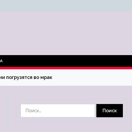
ТА
ии погрузятся во мрак
Найти: