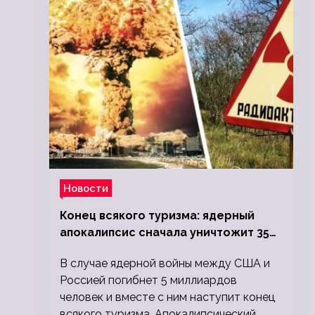
Новости
Конец всякого туризма: ядерный
апокалипсис сначала уничтожит 350
миллионов, а потом 5 миллиардов
В случае ядерной войны между США и
людей
Россией погибнет 5 миллиардов
человек и вместе с ним наступит конец
всякого туризма. Апокалипсический