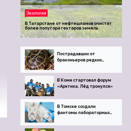
Экология
В Татарстане от нефтешламов очистят
более полутора гектаров земель
Пострадавших от
браконьеров редких
черепах передали в
Ростовский зоопарк
В Коми стартовал форум
«Арктика. Лёд тронулся»
В Томске создали
фантомы лабораторных
мышей