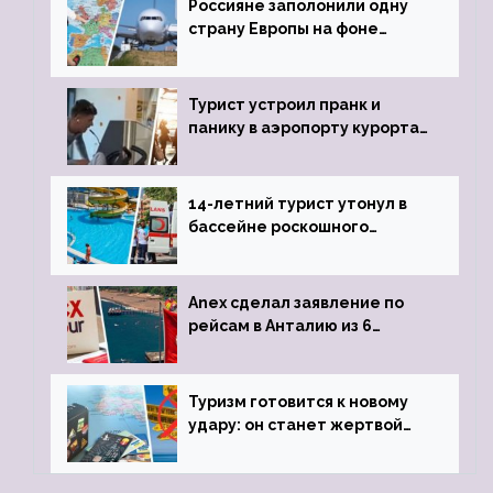
Россияне заполонили одну
страну Европы на фоне
угрозы отмены шенгенских
виз
Турист устроил пранк и
панику в аэропорту курорта,
объявив о 6-часовой
задержке рейса
14-летний турист утонул в
бассейне роскошного
турецкого отеля
Anex сделал заявление по
рейсам в Анталию из 6
городов
Туризм готовится к новому
удару: он станет жертвой
глобальной депрессии