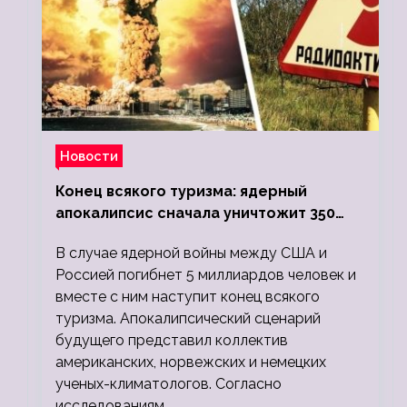
Новости
Конец всякого туризма: ядерный
апокалипсис сначала уничтожит 350
миллионов, а потом 5 миллиардов
В случае ядерной войны между США и
людей
Россией погибнет 5 миллиардов человек и
вместе с ним наступит конец всякого
туризма. Апокалипсический сценарий
будущего представил коллектив
американских, норвежских и немецких
ученых-климатологов. Согласно
исследованиям,