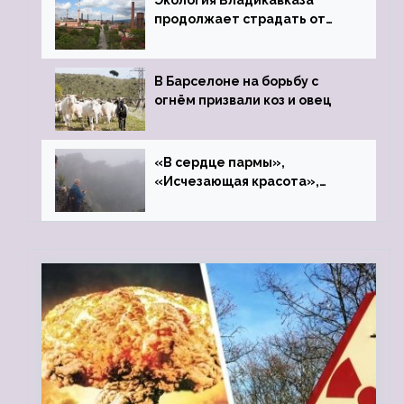
Экология Владикавказа
продолжает страдать от
закрытого цинкового завода
В Барселоне на борьбу с
огнём призвали коз и овец
«В сердце пармы»,
«Исчезающая красота»,
«Камень Черского»…