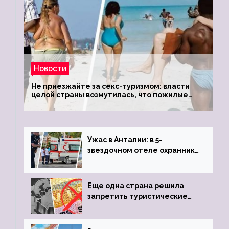
Новости
Не приезжайте за секс-туризмом: власти
целой страны возмутилась, что пожилые
туристки массово едут к ним, чтобы
обзавестись молодыми любовниками
Ужас в Анталии: в 5-
звездочном отеле охранник
устроил расстрел из
пистолета
Еще одна страна решила
запретить туристические
визы для россиян