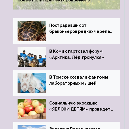
более полутора гектаров земель
Пострадавших от
браконьеров редких черепах
передали в Ростовский
зоопарк
В Коми стартовал форум
«Арктика. Лёд тронулся»
В Томске создали фантомы
лабораторных мышей
Социальную экоакцию
«ЯБЛОКИ ДЕТЯМ» проведет
фонд «Компас»