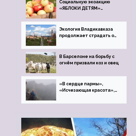
Социальную экоакцию
«ЯБЛОКИ ДЕТЯМ»
проведет фонд «Компас»
Экология Владикавказа
продолжает страдать от
закрытого цинкового
завода
В Барселоне на борьбу с
огнём призвали коз и овец
«В сердце пармы»,
«Исчезающая красота»,
«Камень Черского»…