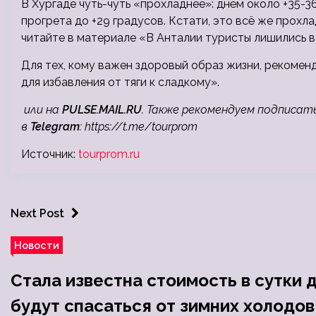
В Хургаде чуть-чуть «прохладнее»: днём около +35-3
прогрета до +29 градусов. Кстати, это всё же прохл
читайте в материале «В Анталии туристы лишились 
Для тех, кому важен здоровый образ жизни, рекомен
для избавления от тяги к сладкому».
или на
PULSE.MAIL.RU
. Также рекомендуем подписат
в
Telegram
:
https://t.me/tourprom
Источник:
tourprom.ru
Next Post
Новости
Стала известна стоимость в сутки 
будут спасаться от зимних холодов