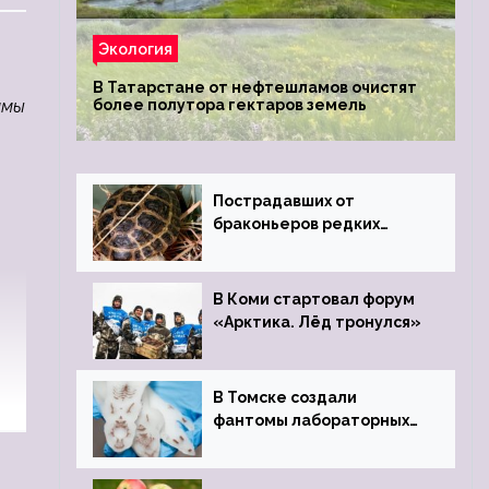
Экология
В Татарстане от нефтешламов очистят
ммы
более полутора гектаров земель
Пострадавших от
браконьеров редких
черепах передали в
Ростовский зоопарк
В Коми стартовал форум
«Арктика. Лёд тронулся»
В Томске создали
фантомы лабораторных
мышей