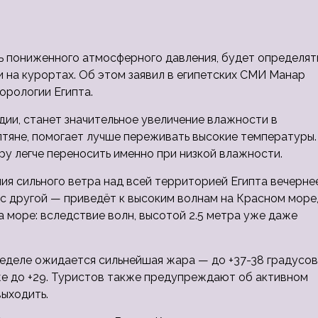
ть пониженного атмосферного давления, будет определят
и на курортах. Об этом заявил в египетских СМИ Манар
орологии Египта.
ндии, станет значительное увеличение влажности в
иптяне, помогает лучше переживать высокие температуры.
ру легче переносить именно при низкой влажности.
ия сильного ветра над всей территорией Египта вечерне
 с другой — приведёт к высоким волнам на Красном море
 море: вследствие волн, высотой 2.5 метра уже даже
неделе ожидается сильнейшая жара — до +37-38 градусов
же до +29. Туристов также предупреждают об активном
выходить.