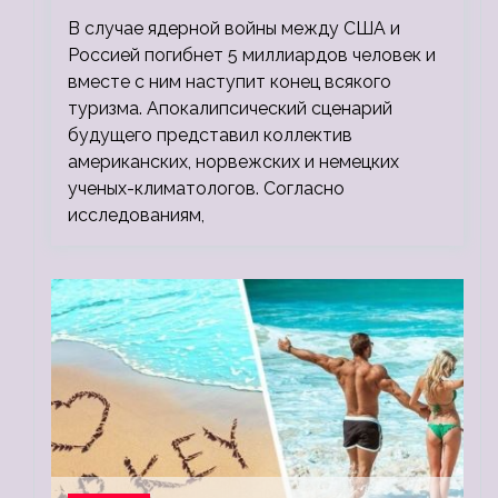
миллионов, а потом 5 миллиардов
В случае ядерной войны между США и
людей
Россией погибнет 5 миллиардов человек и
вместе с ним наступит конец всякого
туризма. Апокалипсический сценарий
будущего представил коллектив
американских, норвежских и немецких
ученых-климатологов. Согласно
исследованиям,