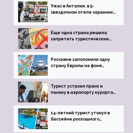
Ужас в Анталии: в 5-
звездочном отеле охранник
устроил расстрел из
пистолета
Еще одна страна решила
запретить туристические
визы для россиян
Россияне заполонили одну
страну Европы на фоне
угрозы отмены шенгенских
виз
Турист устроил пранк и
панику в аэропорту курорта,
объявив о 6-часовой
задержке рейса
14-летний турист утонул в
бассейне роскошного
турецкого отеля