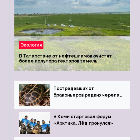
Экология
В Татарстане от нефтешламов очистят
более полутора гектаров земель
Пострадавших от
браконьеров редких черепах
передали в Ростовский
зоопарк
В Коми стартовал форум
«Арктика. Лёд тронулся»