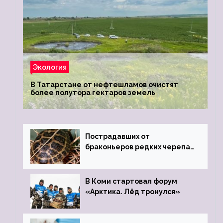
Экология
В Татарстане от нефтешламов очистят
более полутора гектаров земель
Пострадавших от
браконьеров редких черепах
передали в Ростовский
зоопарк
В Коми стартовал форум
«Арктика. Лёд тронулся»