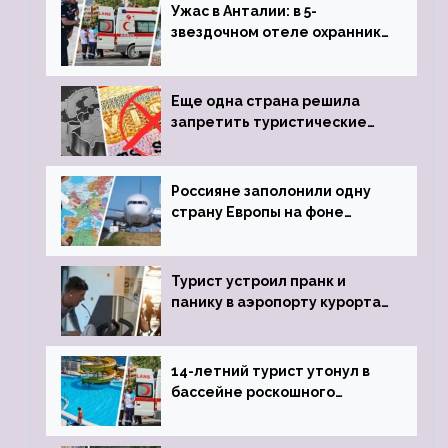
Ужас в Анталии: в 5-
звездочном отеле охранник
устроил расстрел из
пистолета
Еще одна страна решила
запретить туристические
визы для россиян
Россияне заполонили одну
страну Европы на фоне
угрозы отмены шенгенских
виз
Турист устроил пранк и
панику в аэропорту курорта,
объявив о 6-часовой
задержке рейса
14-летний турист утонул в
бассейне роскошного
турецкого отеля