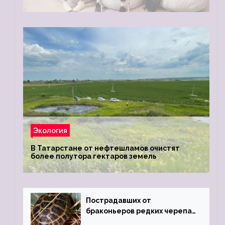
Экология
В Татарстане от нефтешламов очистят
более полутора гектаров земель
Пострадавших от
браконьеров редких черепах
передали в Ростовский