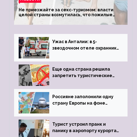
Не приезжайте за секс-туризмом: власти
целой страны возмутилась, что пожилые
туристки массово едут к ним, чтобы
обзавестись молодыми любовниками
Ужас в Анталии: в 5-
звездочном отеле охранник
устроил расстрел из
пистолета
Еще одна страна решила
запретить туристические
визы для россиян
Россияне заполонили одну
страну Европы на фоне
угрозы отмены шенгенских
виз
Турист устроил пранк и
панику в аэропорту курорта,