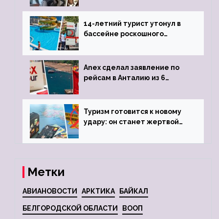
объявив о 6-часовой
задержке рейса
14-летний турист утонул в
бассейне роскошного
турецкого отеля
Anex сделал заявление по
рейсам в Анталию из 6
городов
Туризм готовится к новому
удару: он станет жертвой
глобальной депрессии
Метки
АВИАНОВОСТИ
АРКТИКА
БАЙКАЛ
БЕЛГОРОДСКОЙ ОБЛАСТИ
ВООП