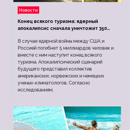
Новости
Конец всякого туризма: ядерный
апокалипсис сначала уничтожит 350
миллионов, а потом 5 миллиардов
В случае ядерной войны между США и
людей
Россией погибнет 5 миллиардов человек и
вместе с ним наступит конец всякого
туризма. Апокалипсический сценарий
будущего представил коллектив
американских, норвежских и немецких
ученых-климатологов. Согласно
исследованиям,