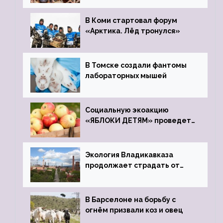
зоопарк
В Коми стартовал форум
«Арктика. Лёд тронулся»
В Томске создали фантомы
лабораторных мышей
Социальную экоакцию
«ЯБЛОКИ ДЕТЯМ» проведет
фонд «Компас»
Экология Владикавказа
продолжает страдать от
закрытого цинкового завода
В Барселоне на борьбу с
огнём призвали коз и овец