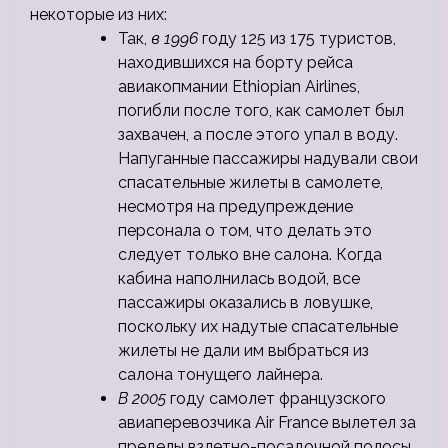
некоторые из них:
Так,
в 1996
году 125 из 175 туристов,
находившихся на борту рейса
авиакопмании Ethiopian Airlines,
погибли после того, как самолет был
захвачен, а после этого упал в воду.
Напуганные пассажиры надували свои
спасательные жилеты в самолете,
несмотря на предупреждение
персонала о том, что делать это
следует только вне салона. Когда
кабина наполнилась водой, все
пассажиры оказались в ловушке,
поскольку их надутые спасательные
жилеты не дали им выбраться из
салона тонущего лайнера.
В 2005
году самолет французского
авиаперевозчика Air France вылетел за
пределы взлетно-посадочной полосы,