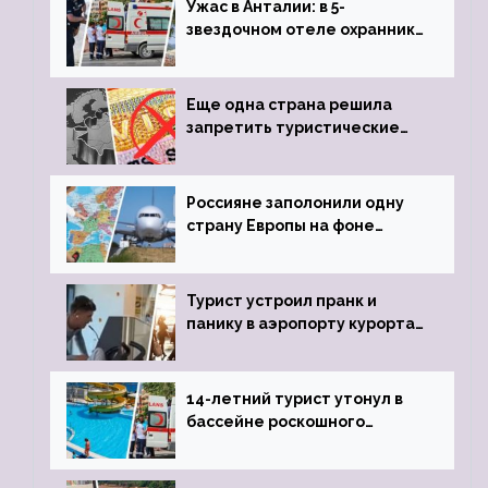
Ужас в Анталии: в 5-
звездочном отеле охранник
устроил расстрел из
пистолета
Еще одна страна решила
запретить туристические
визы для россиян
Россияне заполонили одну
страну Европы на фоне
угрозы отмены шенгенских
виз
Турист устроил пранк и
панику в аэропорту курорта,
объявив о 6-часовой
задержке рейса
14-летний турист утонул в
бассейне роскошного
турецкого отеля