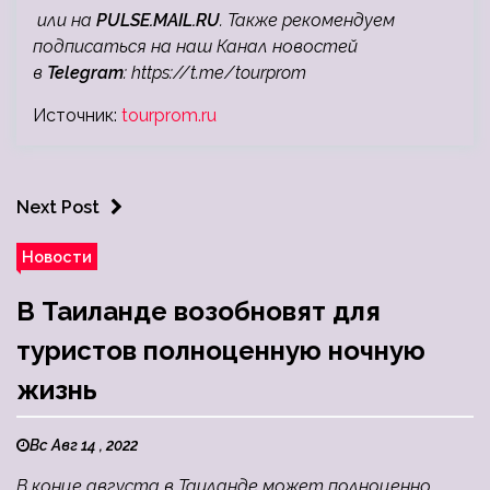
или на
PULSE.MAIL.RU
. Также рекомендуем
подписаться на наш Канал новостей
в
Telegram
:
https://t.me/tourprom
Источник:
tourprom.ru
Next Post
Новости
В Таиланде возобновят для
туристов полноценную ночную
жизнь
Вс Авг 14 , 2022
В конце августа в Таиланде может полноценно