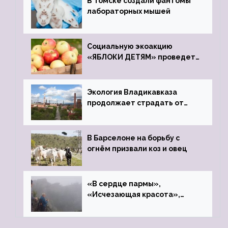
В Томске создали фантомы
лабораторных мышей
Социальную экоакцию
«ЯБЛОКИ ДЕТЯМ» проведет
фонд «Компас»
Экология Владикавказа
продолжает страдать от
закрытого цинкового завода
В Барселоне на борьбу с
огнём призвали коз и овец
«В сердце пармы»,
«Исчезающая красота»,
«Камень Черского»…