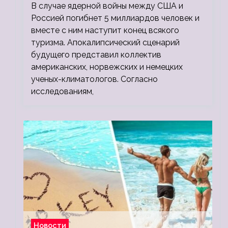
В случае ядерной войны между США и
людей
Россией погибнет 5 миллиардов человек и
вместе с ним наступит конец всякого
туризма. Апокалипсический сценарий
будущего представил коллектив
американских, норвежских и немецких
ученых-климатологов. Согласно
исследованиям,
Новости