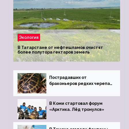
Экология
В Татарстане от нефтешламов очистят
более полутора гектаров земель
Пострадавших от
браконьеров редких черепах
передали в Ростовский
зоопарк
В Коми стартовал форум
«Арктика. Лёд тронулся»