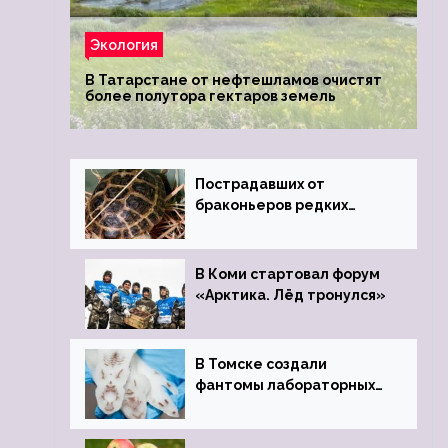
Экология
В Татарстане от нефтешламов очистят
более полутора гектаров земель
Пострадавших от
браконьеров редких
черепах передали в
Ростовский зоопарк
В Коми стартовал форум
«Арктика. Лёд тронулся»
В Томске создали
фантомы лабораторных
мышей