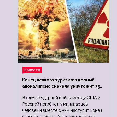
Новости
Конец всякого туризма: ядерный
апокалипсис сначала уничтожит 350
миллионов, а потом 5 миллиардов
В случае ядерной войны между США и
людей
Россией погибнет 5 миллиардов
человек и вместе с ним наступит конец
всякого туризма. Апокалипсический