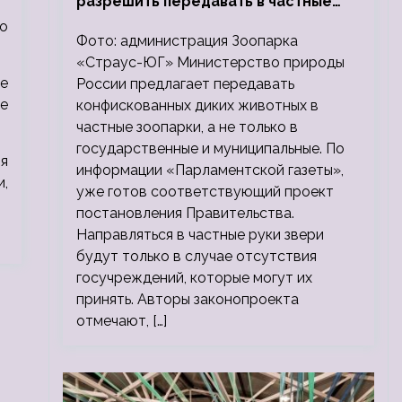
разрешить передавать в частные
зоопарки
со
Фото: администрация Зоопарка
«Страус-ЮГ» Министерство природы
же
России предлагает передавать
ие
конфискованных диких животных в
частные зоопарки, а не только в
государственные и муниципальные. По
я
информации «Парламентской газеты»,
и,
уже готов соответствующий проект
постановления Правительства.
Направляться в частные руки звери
будут только в случае отсутствия
госучреждений, которые могут их
принять. Авторы законопроекта
отмечают, […]