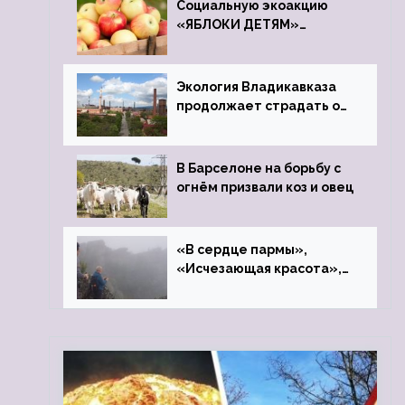
Социальную экоакцию
«ЯБЛОКИ ДЕТЯМ»
проведет фонд «Компас»
Экология Владикавказа
продолжает страдать от
закрытого цинкового
завода
В Барселоне на борьбу с
огнём призвали коз и овец
«В сердце пармы»,
«Исчезающая красота»,
«Камень Черского»…