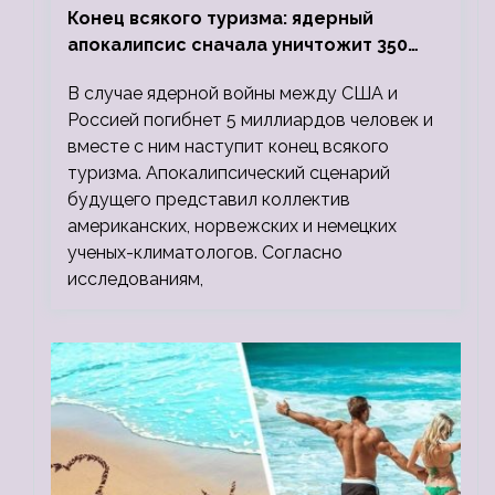
Конец всякого туризма: ядерный
апокалипсис сначала уничтожит 350
миллионов, а потом 5 миллиардов
В случае ядерной войны между США и
людей
Россией погибнет 5 миллиардов человек и
вместе с ним наступит конец всякого
туризма. Апокалипсический сценарий
будущего представил коллектив
американских, норвежских и немецких
ученых-климатологов. Согласно
исследованиям,