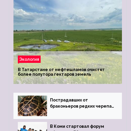
Экология
В Татарстане от нефтешламов очистят
более полутора гектаров земель
Пострадавших от
браконьеров редких черепах
передали в Ростовский
зоопарк
В Коми стартовал форум