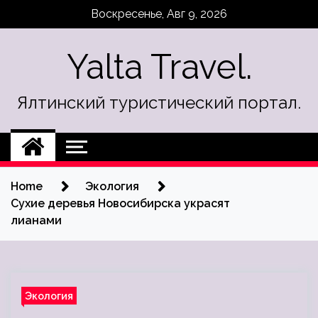
Skip
Воскресенье, Авг 9, 2026
to
content
Yalta Travel.
Ялтинский туристический портал.
Home
Экология
Сухие деревья Новосибирска украсят
лианами
Экология