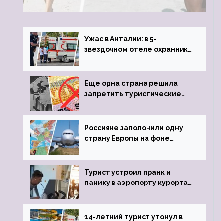
туристки массово едут к ним, чтобы
обзавестись молодыми любовниками
Ужас в Анталии: в 5-
звездочном отеле охранник
устроил расстрел из
пистолета
Еще одна страна решила
запретить туристические
визы для россиян
Россияне заполонили одну
страну Европы на фоне
угрозы отмены шенгенских
виз
Турист устроил пранк и
панику в аэропорту курорта,
объявив о 6-часовой
задержке рейса
14-летний турист утонул в