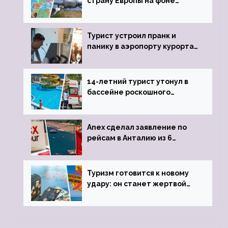
страну Европы на фоне
угрозы отмены шенгенских
виз
Турист устроил пранк и
панику в аэропорту курорта,
объявив о 6-часовой
задержке рейса
14-летний турист утонул в
бассейне роскошного
турецкого отеля
Anex сделал заявление по
рейсам в Анталию из 6
городов
Туризм готовится к новому
удару: он станет жертвой
глобальной депрессии