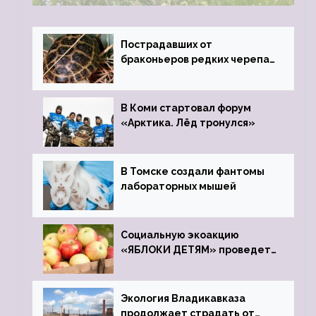
Пострадавших от
браконьеров редких черепах
передали в Ростовский
зоопарк
В Коми стартовал форум
«Арктика. Лёд тронулся»
В Томске создали фантомы
лабораторных мышей
Социальную экоакцию
«ЯБЛОКИ ДЕТЯМ» проведет
фонд «Компас»
Экология Владикавказа
продолжает страдать от