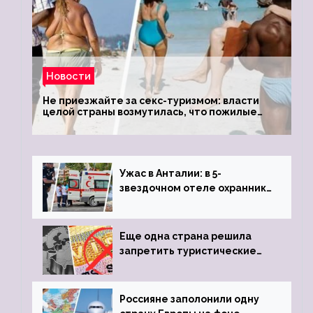
Новости
Не приезжайте за секс-туризмом: власти
целой страны возмутилась, что пожилые
туристки массово едут к ним, чтобы
обзавестись молодыми любовниками
Ужас в Анталии: в 5-
звездочном отеле охранник
устроил расстрел из
пистолета
Еще одна страна решила
запретить туристические
визы для россиян
Россияне заполонили одну