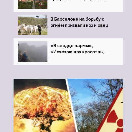
закрытого цинкового завода
В Барселоне на борьбу с
огнём призвали коз и овец
«В сердце пармы»,
«Исчезающая красота»,
«Камень Черского»…