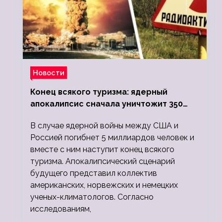
Новости
Конец всякого туризма: ядерный
апокалипсис сначала уничтожит 350
миллионов, а потом 5 миллиардов
В случае ядерной войны между США и
людей
Россией погибнет 5 миллиардов человек и
вместе с ним наступит конец всякого
туризма. Апокалипсический сценарий
будущего представил коллектив
американских, норвежских и немецких
ученых-климатологов. Согласно
исследованиям,