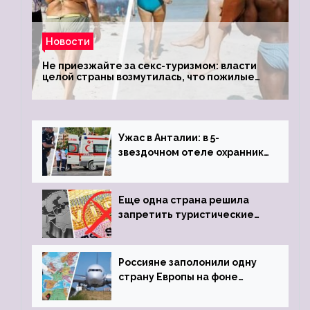
Новости
Не приезжайте за секс-туризмом: власти
целой страны возмутилась, что пожилые
туристки массово едут к ним, чтобы
обзавестись молодыми любовниками
Ужас в Анталии: в 5-
звездочном отеле охранник
устроил расстрел из
пистолета
Еще одна страна решила
запретить туристические
визы для россиян
Россияне заполонили одну
страну Европы на фоне
угрозы отмены шенгенских
виз