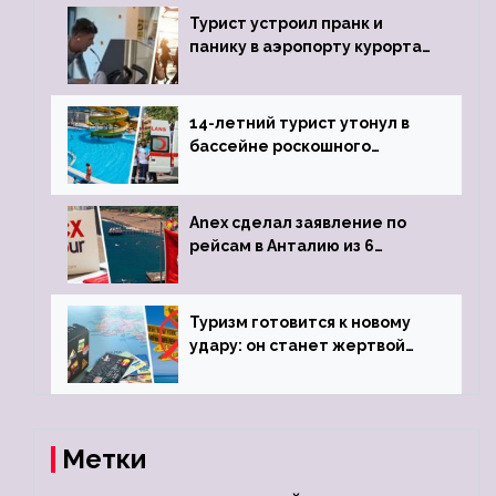
Турист устроил пранк и
панику в аэропорту курорта,
объявив о 6-часовой
задержке рейса
14-летний турист утонул в
бассейне роскошного
турецкого отеля
Anex сделал заявление по
рейсам в Анталию из 6
городов
Туризм готовится к новому
удару: он станет жертвой
глобальной депрессии
Метки