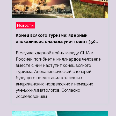
Новости
Конец всякого туризма: ядерный
апокалипсис сначала уничтожит 350
миллионов, а потом 5 миллиардов
В случае ядерной войны между США и
людей
Россией погибнет 5 миллиардов человек и
вместе с ним наступит конец всякого
туризма. Апокалипсический сценарий
будущего представил коллектив
американских, норвежских и немецких
ученых-климатологов. Согласно
исследованиям,