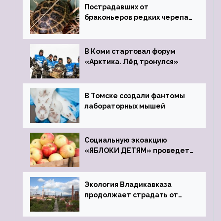
Пострадавших от
браконьеров редких черепах
передали в Ростовский
зоопарк
В Коми стартовал форум
«Арктика. Лёд тронулся»
В Томске создали фантомы
лабораторных мышей
Социальную экоакцию
«ЯБЛОКИ ДЕТЯМ» проведет
фонд «Компас»
Экология Владикавказа
продолжает страдать от
закрытого цинкового завода