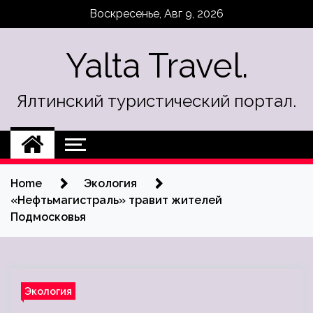
Skip
Воскресенье, Авг 9, 2026
to
content
Yalta Travel.
Ялтинский туристический портал.
Home
Экология
«Нефтьмагистраль» травит жителей
Подмосковья
Экология