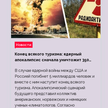
Новости
Конец всякого туризма: ядерный
апокалипсис сначала уничтожит 350
миллионов, а потом 5 миллиардов
В случае ядерной войны между США и
людей
Россией погибнет 5 миллиардов человек и
вместе с ним наступит конец всякого
туризма. Апокалипсический сценарий
будущего представил коллектив
американских, норвежских и немецких
ученых-климатологов. Согласно