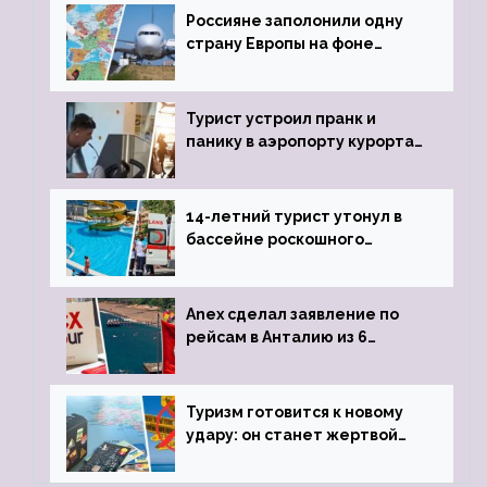
Россияне заполонили одну
страну Европы на фоне
угрозы отмены шенгенских
виз
Турист устроил пранк и
панику в аэропорту курорта,
объявив о 6-часовой
задержке рейса
14-летний турист утонул в
бассейне роскошного
турецкого отеля
Anex сделал заявление по
рейсам в Анталию из 6
городов
Туризм готовится к новому
удару: он станет жертвой
глобальной депрессии