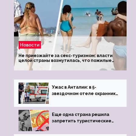
Новости
Не приезжайте за секс-туризмом: власти
целой страны возмутилась, что пожилые
туристки массово едут к ним, чтобы
обзавестись молодыми любовниками
Ужас в Анталии: в 5-
звездочном отеле охранник
устроил расстрел из
пистолета
Еще одна страна решила
запретить туристические
визы для россиян