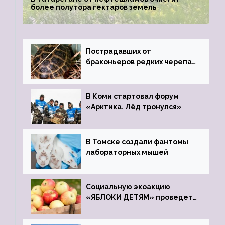
более полутора гектаров земель
Пострадавших от
браконьеров редких черепах
передали в Ростовский
зоопарк
В Коми стартовал форум
«Арктика. Лёд тронулся»
В Томске создали фантомы
лабораторных мышей
Социальную экоакцию
«ЯБЛОКИ ДЕТЯМ» проведет
фонд «Компас»