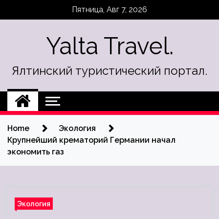
Skip
Пятница, Авг 7, 2026
to
content
Yalta Travel.
Ялтинский туристический портал.
Home
Экология
Крупнейший крематорий Германии начал
экономить газ
Экология