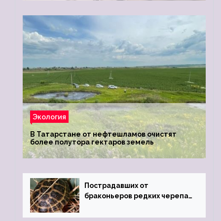
Экология
В Татарстане от нефтешламов очистят
более полутора гектаров земель
Пострадавших от
браконьеров редких черепах
передали в Ростовский
зоопарк