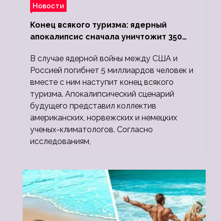
Новости
Конец всякого туризма: ядерный
апокалипсис сначала уничтожит 350
миллионов, а потом 5 миллиардов
В случае ядерной войны между США и
людей
Россией погибнет 5 миллиардов человек и
вместе с ним наступит конец всякого
туризма. Апокалипсический сценарий
будущего представил коллектив
американских, норвежских и немецких
ученых-климатологов. Согласно
исследованиям,