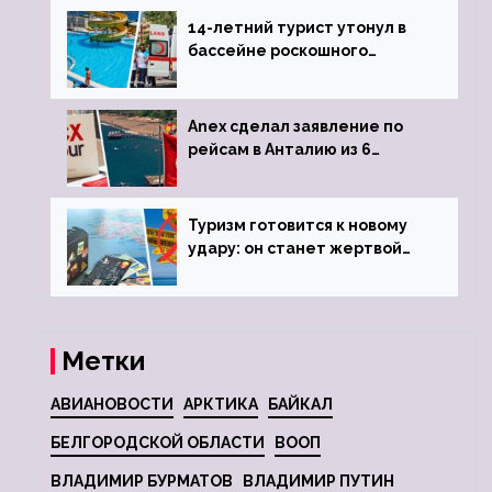
14-летний турист утонул в
бассейне роскошного
турецкого отеля
Anex сделал заявление по
рейсам в Анталию из 6
городов
Туризм готовится к новому
удару: он станет жертвой
глобальной депрессии
Метки
АВИАНОВОСТИ
АРКТИКА
БАЙКАЛ
БЕЛГОРОДСКОЙ ОБЛАСТИ
ВООП
ВЛАДИМИР БУРМАТОВ
ВЛАДИМИР ПУТИН