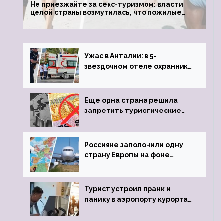
Не приезжайте за секс-туризмом: власти
целой страны возмутилась, что пожилые
туристки массово едут к ним, чтобы
обзавестись молодыми любовниками
Ужас в Анталии: в 5-
звездочном отеле охранник
устроил расстрел из
пистолета
Еще одна страна решила
запретить туристические
визы для россиян
Россияне заполонили одну
страну Европы на фоне
угрозы отмены шенгенских
виз
Турист устроил пранк и
панику в аэропорту курорта,
объявив о 6-часовой
задержке рейса