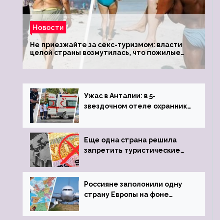
Новости
Не приезжайте за секс-туризмом: власти
целой страны возмутилась, что пожилые
туристки массово едут к ним, чтобы
обзавестись молодыми любовниками
Ужас в Анталии: в 5-
звездочном отеле охранник
устроил расстрел из
пистолета
Еще одна страна решила
запретить туристические
визы для россиян
Россияне заполонили одну
страну Европы на фоне
угрозы отмены шенгенских
виз