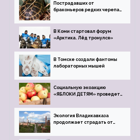
Пострадавших от
браконьеров редких черепах
передали в Ростовский
зоопарк
В Коми стартовал форум
«Арктика. Лёд тронулся»
В Томске создали фантомы
лабораторных мышей
Социальную экоакцию
«ЯБЛОКИ ДЕТЯМ» проведет
фонд «Компас»
Экология Владикавказа
продолжает страдать от
закрытого цинкового завода