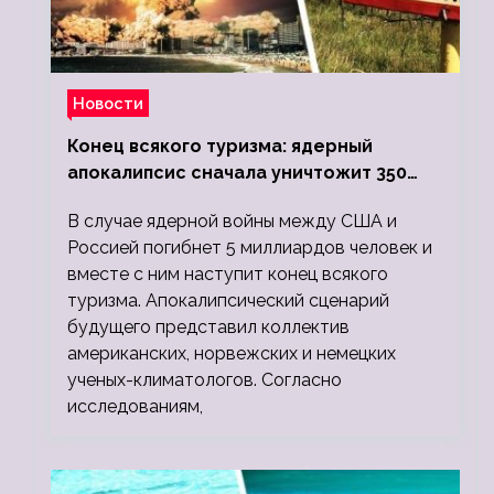
Новости
Конец всякого туризма: ядерный
апокалипсис сначала уничтожит 350
миллионов, а потом 5 миллиардов
В случае ядерной войны между США и
людей
Россией погибнет 5 миллиардов человек и
вместе с ним наступит конец всякого
туризма. Апокалипсический сценарий
будущего представил коллектив
американских, норвежских и немецких
ученых-климатологов. Согласно
исследованиям,