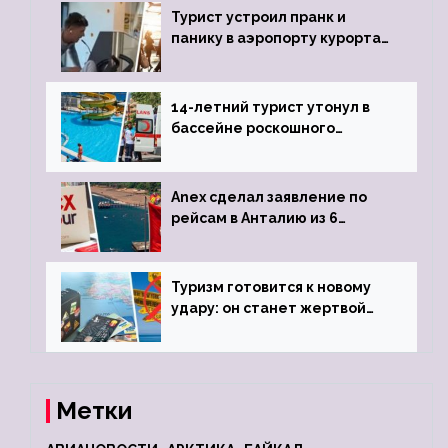
Турист устроил пранк и
панику в аэропорту курорта,
объявив о 6-часовой
задержке рейса
14-летний турист утонул в
бассейне роскошного
турецкого отеля
Anex сделал заявление по
рейсам в Анталию из 6
городов
Туризм готовится к новому
удару: он станет жертвой
глобальной депрессии
Метки