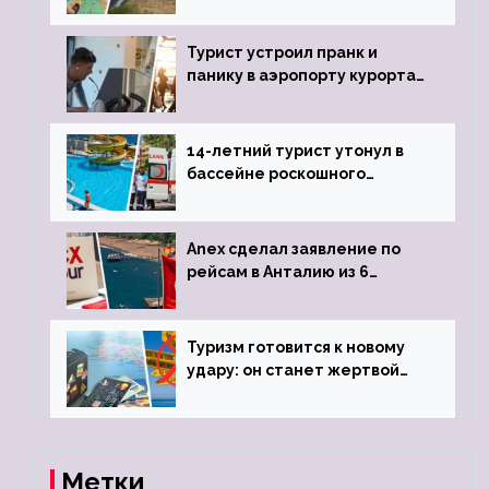
угрозы отмены шенгенских
виз
Турист устроил пранк и
панику в аэропорту курорта,
объявив о 6-часовой
задержке рейса
14-летний турист утонул в
бассейне роскошного
турецкого отеля
Anex сделал заявление по
рейсам в Анталию из 6
городов
Туризм готовится к новому
удару: он станет жертвой
глобальной депрессии
Метки