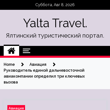
Skip
Суббота, Авг 8, 2026
to
content
Yalta Travel.
Ялтинский туристический портал.
Home
Авиация
Руководитель единой дальневосточной
авиакомпании определил три ключевых
вызова
Авиация