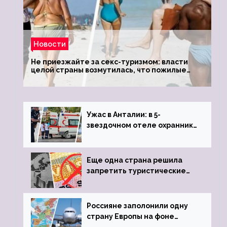
Новости
Не приезжайте за секс-туризмом: власти
целой страны возмутилась, что пожилые
туристки массово едут к ним, чтобы
обзавестись молодыми любовниками
Ужас в Анталии: в 5-
звездочном отеле охранник
устроил расстрел из
пистолета
Еще одна страна решила
запретить туристические
визы для россиян
Россияне заполонили одну
страну Европы на фоне