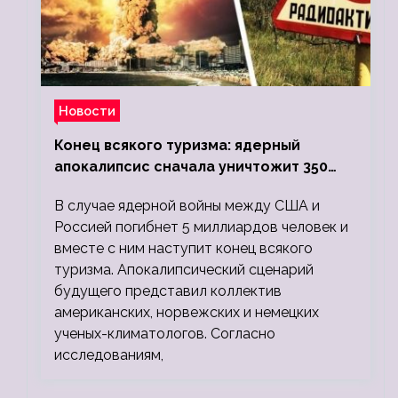
Новости
Конец всякого туризма: ядерный
апокалипсис сначала уничтожит 350
миллионов, а потом 5 миллиардов
В случае ядерной войны между США и
людей
Россией погибнет 5 миллиардов человек и
вместе с ним наступит конец всякого
туризма. Апокалипсический сценарий
будущего представил коллектив
американских, норвежских и немецких
ученых-климатологов. Согласно
исследованиям,