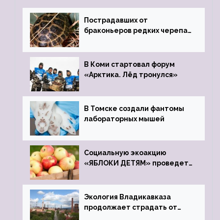
Пострадавших от
браконьеров редких черепах
передали в Ростовский
зоопарк
В Коми стартовал форум
«Арктика. Лёд тронулся»
В Томске создали фантомы
лабораторных мышей
Социальную экоакцию
«ЯБЛОКИ ДЕТЯМ» проведет
фонд «Компас»
Экология Владикавказа
продолжает страдать от
закрытого цинкового завода