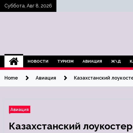
Skip
Суббота, Авг 8, 2026
to
content
НОВОСТИ
ТУРИЗМ
АВИАЦИЯ
Ж\Д
К
Home
Авиация
Казахстанский лоукосте
Авиация
Казахстанский лоукостер