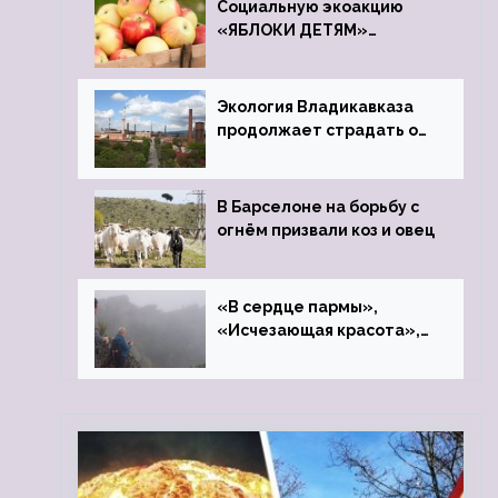
Социальную экоакцию
«ЯБЛОКИ ДЕТЯМ»
проведет фонд «Компас»
Экология Владикавказа
продолжает страдать от
закрытого цинкового
завода
В Барселоне на борьбу с
огнём призвали коз и овец
«В сердце пармы»,
«Исчезающая красота»,
«Камень Черского»…