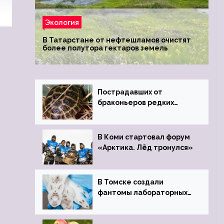
Экология
В Татарстане от нефтешламов очистят
более полутора гектаров земель
Пострадавших от
браконьеров редких
черепах передали в
Ростовский зоопарк
В Коми стартовал форум
«Арктика. Лёд тронулся»
В Томске создали
фантомы лабораторных
мышей