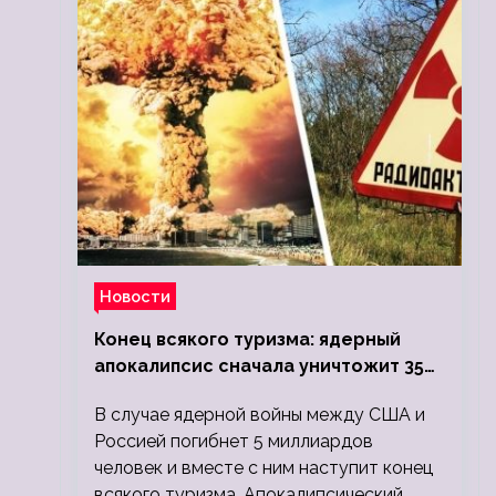
Новости
Конец всякого туризма: ядерный
апокалипсис сначала уничтожит 350
миллионов, а потом 5 миллиардов
В случае ядерной войны между США и
людей
Россией погибнет 5 миллиардов
человек и вместе с ним наступит конец
всякого туризма. Апокалипсический