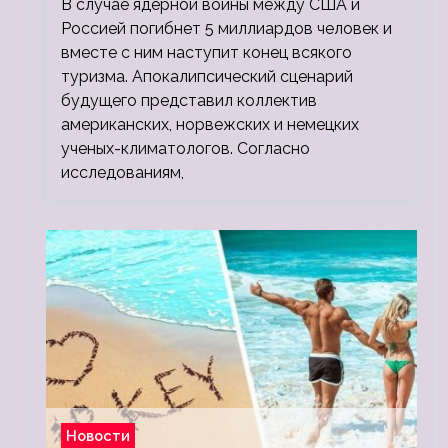
В случае ядерной войны между США и
людей
Россией погибнет 5 миллиардов человек и
вместе с ним наступит конец всякого
туризма. Апокалипсический сценарий
будущего представил коллектив
американских, норвежских и немецких
ученых-климатологов. Согласно
исследованиям,
Новости