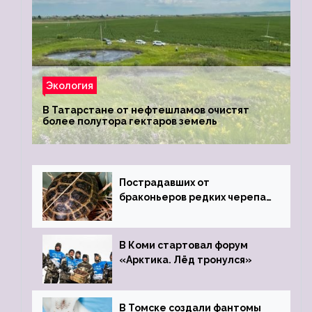
Экология
В Татарстане от нефтешламов очистят
более полутора гектаров земель
Пострадавших от
браконьеров редких черепах
передали в Ростовский
зоопарк
В Коми стартовал форум
«Арктика. Лёд тронулся»
В Томске создали фантомы