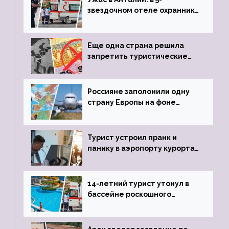
звездочном отеле охранник
устроил расстрел из
пистолета
Еще одна страна решила
запретить туристические
визы для россиян
Россияне заполонили одну
страну Европы на фоне
угрозы отмены шенгенских
виз
Турист устроил пранк и
панику в аэропорту курорта,
объявив о 6-часовой
задержке рейса
14-летний турист утонул в
бассейне роскошного
турецкого отеля