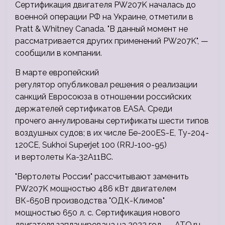
Сертификация двигателя PW207K началась до
военной операции РФ на Украине, отметили в
Pratt & Whitney Canada. "В данный момент не
рассматривается других применений PW207K", —
сообщили в компании.
В марте европейский
регулятор опубликовал решения о реализации
санкций Евросоюза в отношении российских
держателей сертификатов EASA. Среди
прочего аннулированы сертификаты шести типов
воздушных судов; в их числе Бе-200ES-E, Ту-204-
120CE, Sukhoi Superjet 100 (RRJ-100-95)
и вертолеты Ka-32A11BC.
"Вертолеты России" рассчитывают заменить
PW207K мощностью 486 кВт двигателем
ВК-650В производства "ОДК-Климов"
мощностью 650 л. с. Сертификация нового
двигателя запланирована на 2023 год. — ATO.ru