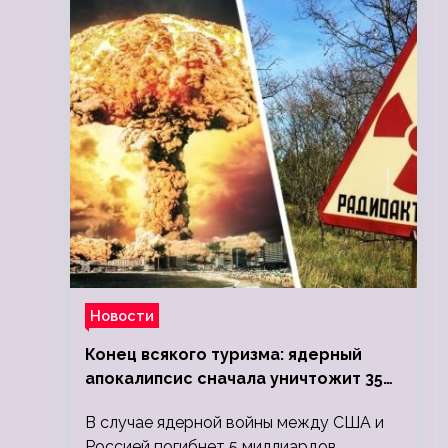
Новости
Конец всякого туризма: ядерный
апокалипсис сначала уничтожит 350
миллионов, а потом 5 миллиардов
В случае ядерной войны между США и
людей
Россией погибнет 5 миллиардов