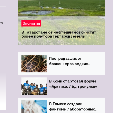
ав
Экология
В Татарстане от нефтешламов очистят
более полутора гектаров земель
Пострадавших от
браконьеров редких
черепах передали в
Ростовский зоопарк
В Коми стартовал форум
«Арктика. Лёд тронулся»
В Томске создали
фантомы лабораторных