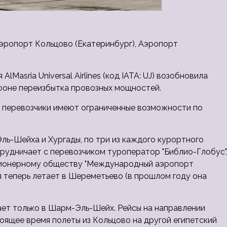
 Аэропорт Кольцово (Екатеринбург), Аэропорт
Masria Universal Airlines (код IATA: UJ) возобновила
 фоне переизбытка провозных мощностей.
е перевозчики имеют ограниченные возможности по
Эль-Шейха и Хургады, по три из каждого курортного
трудничает с перевозчиком туроператор "Библио-Глобус"
ционерному обществу "Международный аэропорт
 теперь летает в Шереметьево (в прошлом году она
етает только в Шарм-Эль-Шейх. Рейсы на направлении
тоящее время полеты из Кольцово на другой египетский