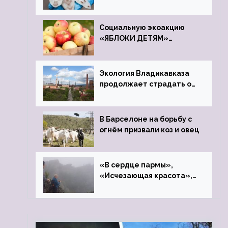
мышей
Социальную экоакцию
«ЯБЛОКИ ДЕТЯМ»
проведет фонд «Компас»
Экология Владикавказа
продолжает страдать от
закрытого цинкового
завода
В Барселоне на борьбу с
огнём призвали коз и овец
«В сердце пармы»,
«Исчезающая красота»,
«Камень Черского»…