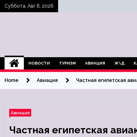
Skip
Суббота, Авг 8, 2026
to
content
НОВОСТИ
ТУРИЗМ
АВИАЦИЯ
Ж\Д
К
Home
Авиация
Частная египетская ав
Авиация
Частная египетская авиа