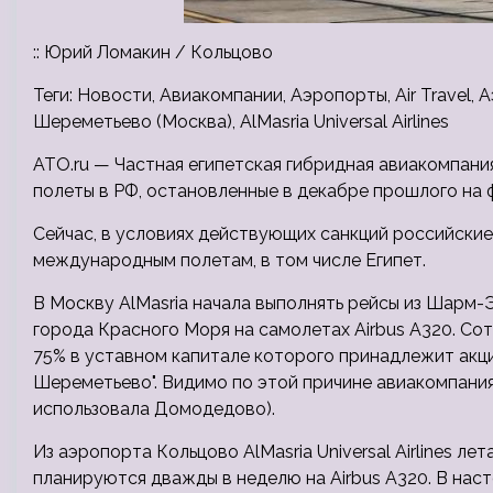
:: Юрий Ломакин / Кольцово
Теги: Новости, Авиакомпании, Аэропорты, Air Travel,
Шереметьево (Москва), AlMasria Universal Airlines
ATO.ru — Частная египетская гибридная авиакомпания Al
полеты в РФ, остановленные в декабре прошлого на
Сейчас, в условиях действующих санкций российски
международным полетам, в том числе Египет.
В Москву AlMasria начала выполнять рейсы из Шарм-
города Красного Моря на самолетах Airbus A320. Со
75% в уставном капитале которого принадлежит ак
Шереметьево". Видимо по этой причине авиакомпания
использовала Домодедово).
Из аэропорта Кольцово AlMasria Universal Airlines л
планируются дважды в неделю на Airbus A320. В нас