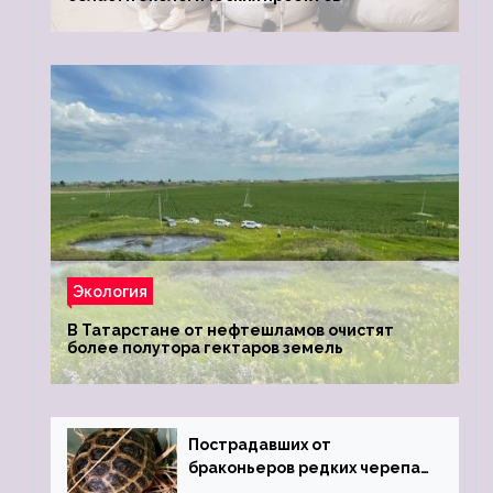
Экология
В Татарстане от нефтешламов очистят
более полутора гектаров земель
Пострадавших от
браконьеров редких черепах
передали в Ростовский