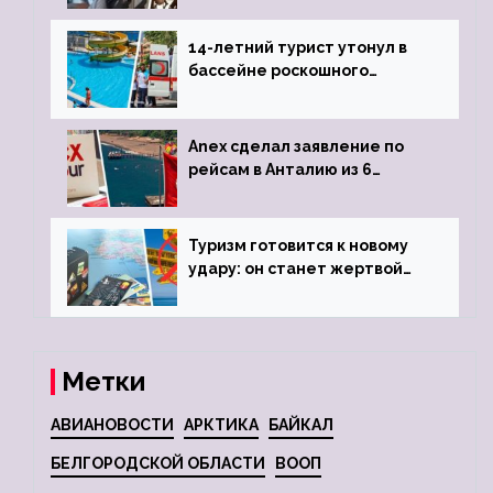
задержке рейса
14-летний турист утонул в
бассейне роскошного
турецкого отеля
Anex сделал заявление по
рейсам в Анталию из 6
городов
Туризм готовится к новому
удару: он станет жертвой
глобальной депрессии
Метки
АВИАНОВОСТИ
АРКТИКА
БАЙКАЛ
БЕЛГОРОДСКОЙ ОБЛАСТИ
ВООП