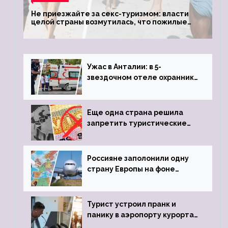
Не приезжайте за секс-туризмом: власти
целой страны возмутилась, что пожилые
туристки массово едут к ним, чтобы
обзавестись молодыми любовниками
Ужас в Анталии: в 5-
звездочном отеле охранник
устроил расстрел из
пистолета
Еще одна страна решила
запретить туристические
визы для россиян
Россияне заполонили одну
страну Европы на фоне
угрозы отмены шенгенских
виз
Турист устроил пранк и
панику в аэропорту курорта,
объявив о 6-часовой