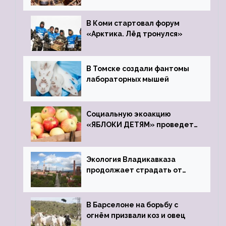
зоопарк
В Коми стартовал форум
«Арктика. Лёд тронулся»
В Томске создали фантомы
лабораторных мышей
Социальную экоакцию
«ЯБЛОКИ ДЕТЯМ» проведет
фонд «Компас»
Экология Владикавказа
продолжает страдать от
закрытого цинкового завода
В Барселоне на борьбу с
огнём призвали коз и овец