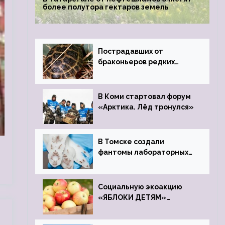
более полутора гектаров земель
Пострадавших от
браконьеров редких
черепах передали в
Ростовский зоопарк
В Коми стартовал форум
«Арктика. Лёд тронулся»
В Томске создали
фантомы лабораторных
мышей
Социальную экоакцию
«ЯБЛОКИ ДЕТЯМ»
проведет фонд «Компас»