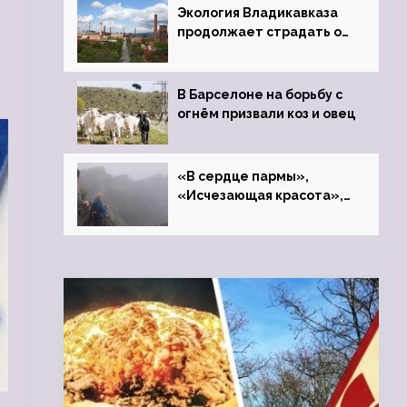
Экология Владикавказа
продолжает страдать от
закрытого цинкового
завода
В Барселоне на борьбу с
огнём призвали коз и овец
«В сердце пармы»,
«Исчезающая красота»,
«Камень Черского»…