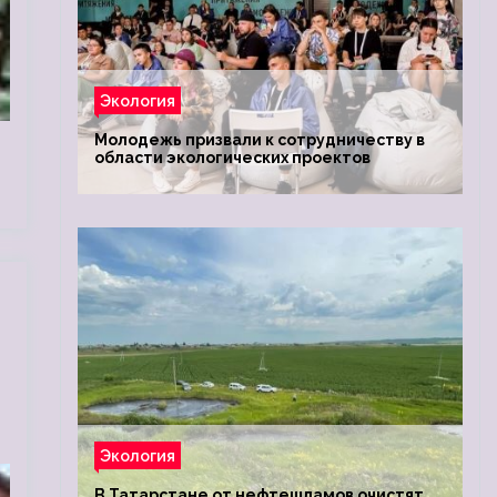
Экология
Молодежь призвали к сотрудничеству в
области экологических проектов
Экология
В Татарстане от нефтешламов очистят