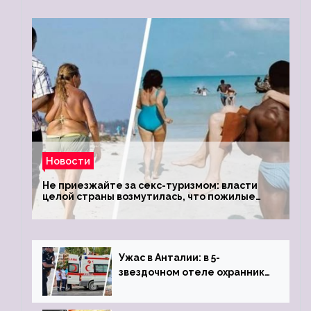
Новости
Не приезжайте за секс-туризмом: власти
целой страны возмутилась, что пожилые
туристки массово едут к ним, чтобы
обзавестись молодыми любовниками
Ужас в Анталии: в 5-
звездочном отеле охранник
устроил расстрел из
пистолета