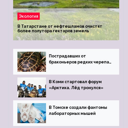
Экология
В Татарстане от нефтешламов очистят
более полутора гектаров земель
Пострадавших от
браконьеров редких черепах
передали в Ростовский
зоопарк
В Коми стартовал форум
«Арктика. Лёд тронулся»
В Томске создали фантомы
лабораторных мышей