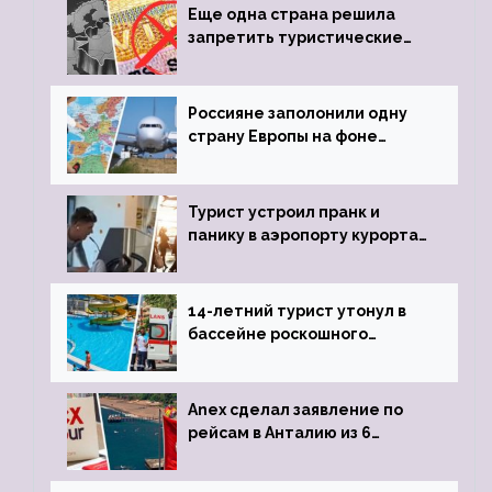
Еще одна страна решила
запретить туристические
визы для россиян
Россияне заполонили одну
страну Европы на фоне
угрозы отмены шенгенских
виз
Турист устроил пранк и
панику в аэропорту курорта,
объявив о 6-часовой
задержке рейса
14-летний турист утонул в
бассейне роскошного
турецкого отеля
Anex сделал заявление по
рейсам в Анталию из 6
городов