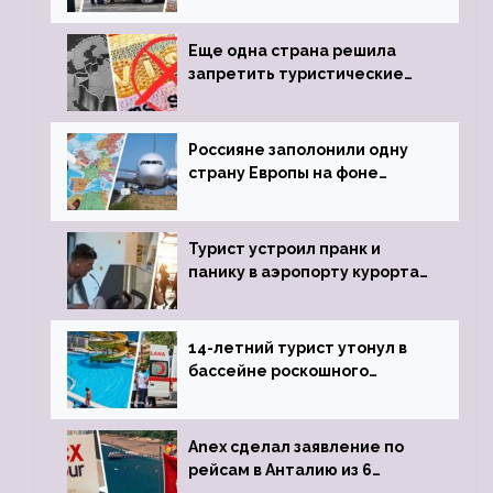
пистолета
Еще одна страна решила
запретить туристические
визы для россиян
Россияне заполонили одну
страну Европы на фоне
угрозы отмены шенгенских
виз
Турист устроил пранк и
панику в аэропорту курорта,
объявив о 6-часовой
задержке рейса
14-летний турист утонул в
бассейне роскошного
турецкого отеля
Anex сделал заявление по
рейсам в Анталию из 6