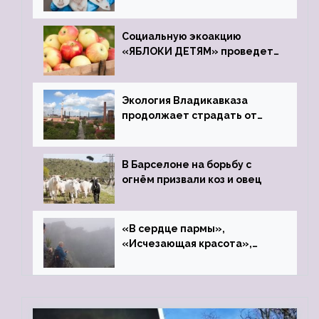
Социальную экоакцию
«ЯБЛОКИ ДЕТЯМ» проведет
фонд «Компас»
Экология Владикавказа
продолжает страдать от
закрытого цинкового завода
В Барселоне на борьбу с
огнём призвали коз и овец
«В сердце пармы»,
«Исчезающая красота»,
«Камень Черского»…