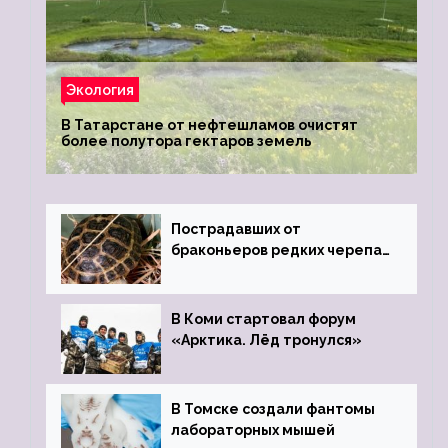
Экология
В Татарстане от нефтешламов очистят
более полутора гектаров земель
Пострадавших от
браконьеров редких черепах
передали в Ростовский
зоопарк
В Коми стартовал форум
«Арктика. Лёд тронулся»
В Томске создали фантомы
лабораторных мышей