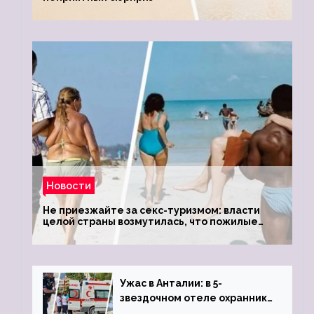
Новости
Не приезжайте за секс-туризмом: власти
целой страны возмутилась, что пожилые
туристки массово едут к ним, чтобы
обзавестись молодыми любовниками
Ужас в Анталии: в 5-
звездочном отеле охранник
устроил расстрел из