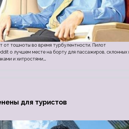
ут от тошноты во время турбулентности. Пилот
dit о лучшем месте на борту для пассажиров, склонных 
аками и хитростями,…
енены для туристов