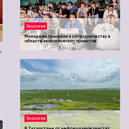
Экология
Молодежь призвали к сотрудничеству в
области экологических проектов
к
Экология
В Татарстане от нефтешламов очистят