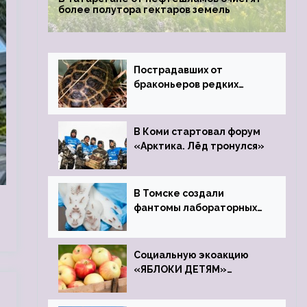
более полутора гектаров земель
Пострадавших от
браконьеров редких
черепах передали в
Ростовский зоопарк
В Коми стартовал форум
«Арктика. Лёд тронулся»
В Томске создали
фантомы лабораторных
мышей
Социальную экоакцию
«ЯБЛОКИ ДЕТЯМ»
проведет фонд «Компас»