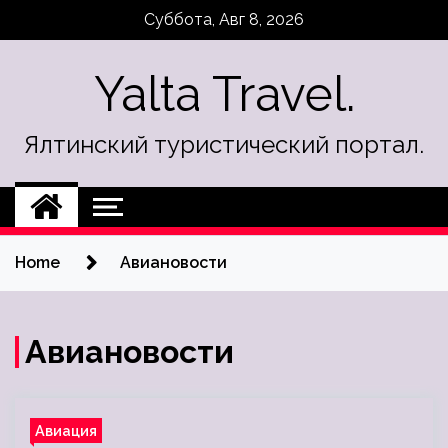
Skip
Суббота, Авг 8, 2026
to
content
Yalta Travel.
Ялтинский туристический портал.
Home
Авиановости
Авиановости
Авиация