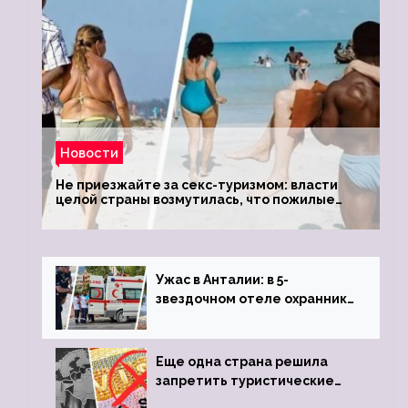
Новости
Не приезжайте за секс-туризмом: власти
целой страны возмутилась, что пожилые
туристки массово едут к ним, чтобы
обзавестись молодыми любовниками
Ужас в Анталии: в 5-
звездочном отеле охранник
устроил расстрел из
пистолета
Еще одна страна решила
запретить туристические
визы для россиян