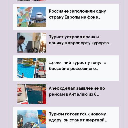
Россияне заполонили одну
страну Европы на фоне
угрозы отмены шенгенских
виз
Турист устроил пранк и
панику в аэропорту курорта,
объявив о 6-часовой
задержке рейса
14-летний турист утонул в
бассейне роскошного
турецкого отеля
Anex сделал заявление по
рейсам в Анталию из 6
городов
Туризм готовится к новому
удару: он станет жертвой
глобальной депрессии