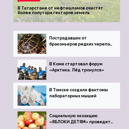
В Татарстане от нефтешламов очистят
более полутора гектаров земель
Пострадавших от
браконьеров редких черепах
передали в Ростовский
зоопарк
В Коми стартовал форум
«Арктика. Лёд тронулся»
В Томске создали фантомы
лабораторных мышей
Социальную экоакцию
«ЯБЛОКИ ДЕТЯМ» проведет
фонд «Компас»