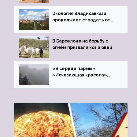
Экология Владикавказа
продолжает страдать от
закрытого цинкового завода
В Барселоне на борьбу с
огнём призвали коз и овец
«В сердце пармы»,
«Исчезающая красота»,
«Камень Черского»…