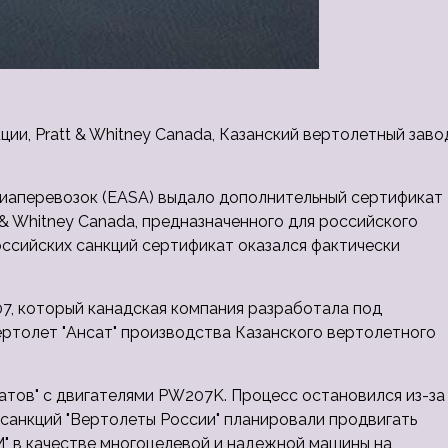
ции, Pratt & Whitney Canada, Казанский вертолетный заво
виаперевозок (EASA) выдало дополнительный сертификат
 & Whitney Canada, предназначенного для российского
оссийских санкций сертификат оказался фактически
, который канадская компания разработала под
ртолет "Ансат" производства Казанского вертолетного
атов" с двигателями PW207K. Процесс остановился из-за
 санкций "Вертолеты России" планировали продвигать
" в качестве многоцелевой и надежной машины на