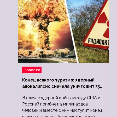
Новости
Конец всякого туризма: ядерный
апокалипсис сначала уничтожит 350
миллионов, а потом 5 миллиардов
В случае ядерной войны между США и
людей
Россией погибнет 5 миллиардов
человек и вместе с ним наступит конец
всякого туризма. Апокалипсический