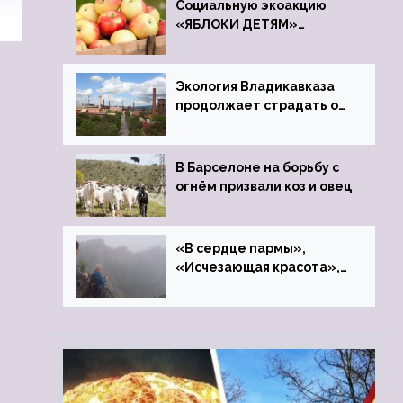
Социальную экоакцию
«ЯБЛОКИ ДЕТЯМ»
проведет фонд «Компас»
Экология Владикавказа
продолжает страдать от
закрытого цинкового
завода
В Барселоне на борьбу с
огнём призвали коз и овец
«В сердце пармы»,
«Исчезающая красота»,
«Камень Черского»…