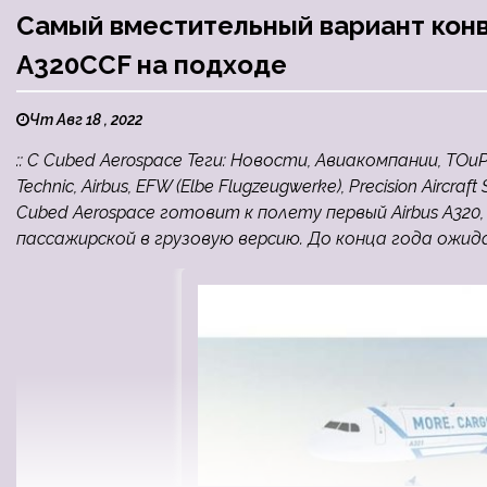
Самый вместительный вариант конв
A320CCF на подходе
Чт Авг 18 , 2022
:: C Cubed Aerospace Теги: Новости, Авиакомпании, ТОиР
Technic, Airbus, EFW (Elbe Flugzeugwerke), Precision Aircr
Cubed Aerospace готовит к полету первый Airbus A32
пассажирской в грузовую версию. До конца года ожида