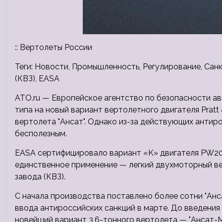
:: Вертолеты России
Теги: Новости, Промышленность, Регулирование, Санк
(КВЗ), EASA
ATO.ru — Европейское агентство по безопасности а
типа на новый вариант вертолетного двигателя Pratt
вертолета "Ансат". Однако из-за действующих антир
бесполезным.
EASA сертифицировало вариант «K» двигателя PW207
единственное применение — легкий двухмоторный ве
завода (КВЗ).
С начала производства поставлено более сотни "Анс
ввода антироссийских санкций в марте. До введения
новейший вариант 3,6-тонного вертолета — "Ансат-М