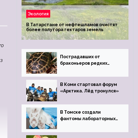
Экология
В Татарстане от нефтешламов очистят
более полутора гектаров земель
ro
Пострадавших от
из
браконьеров редких
черепах передали в
Ростовский зоопарк
В Коми стартовал форум
«Арктика. Лёд тронулся»
В Томске создали
фантомы лабораторных
мышей