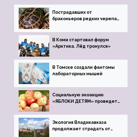
Пострадавших от
браконьеров редких черепах
передали в Ростовский
зоопарк
В Коми стартовал форум
«Арктика. Лёд тронулся»
В Томске создали фантомы
лабораторных мышей
Социальную экоакцию
«ЯБЛОКИ ДЕТЯМ» проведет
фонд «Компас»
Экология Владикавказа
продолжает страдать от
закрытого цинкового завода