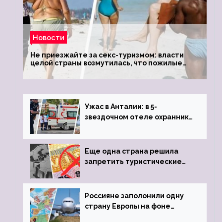
Новости
Не приезжайте за секс-туризмом: власти
целой страны возмутилась, что пожилые
туристки массово едут к ним, чтобы
обзавестись молодыми любовниками
Ужас в Анталии: в 5-
звездочном отеле охранник
устроил расстрел из
пистолета
Еще одна страна решила
запретить туристические
визы для россиян
Россияне заполонили одну
страну Европы на фоне
угрозы отмены шенгенских