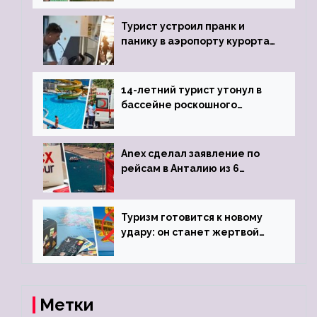
виз
Турист устроил пранк и
панику в аэропорту курорта,
объявив о 6-часовой
задержке рейса
14-летний турист утонул в
бассейне роскошного
турецкого отеля
Anex сделал заявление по
рейсам в Анталию из 6
городов
Туризм готовится к новому
удару: он станет жертвой
глобальной депрессии
Метки