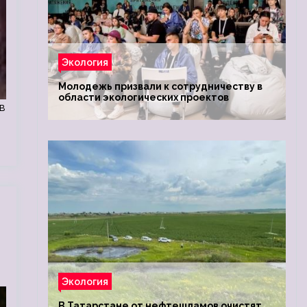
Экология
Молодежь призвали к сотрудничеству в
области экологических проектов
в
й
Экология
В Татарстане от нефтешламов очистят