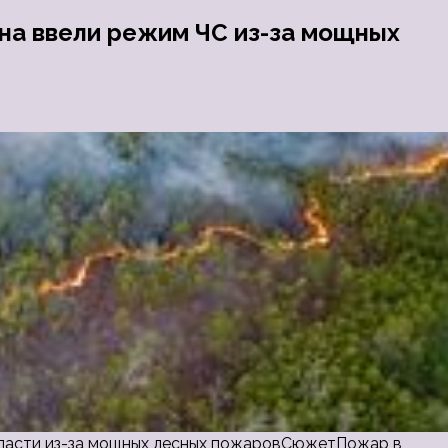
она ввели режим ЧС из-за мощных
области из-за мощных лесных пожаровСюжетПожар в