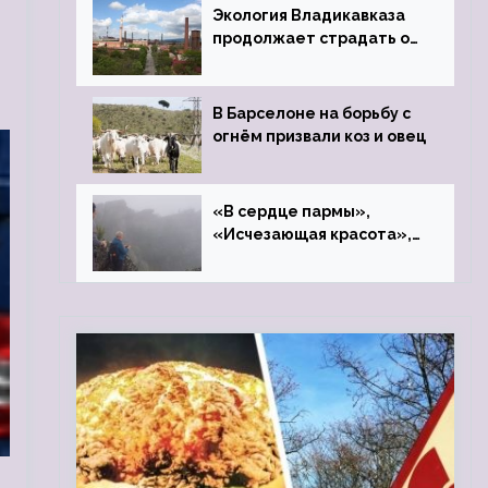
Экология Владикавказа
продолжает страдать от
закрытого цинкового
завода
В Барселоне на борьбу с
огнём призвали коз и овец
«В сердце пармы»,
«Исчезающая красота»,
«Камень Черского»…