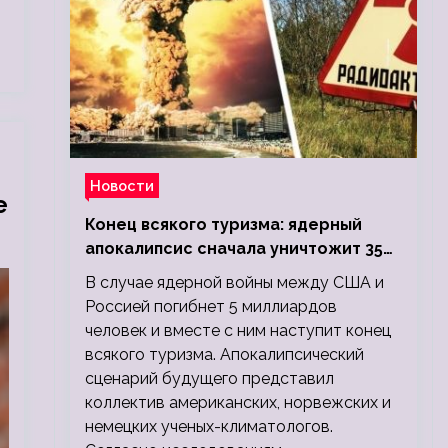
Новости
е
Конец всякого туризма: ядерный
апокалипсис сначала уничтожит 350
миллионов, а потом 5 миллиардов
В случае ядерной войны между США и
людей
Россией погибнет 5 миллиардов
человек и вместе с ним наступит конец
всякого туризма. Апокалипсический
сценарий будущего представил
коллектив американских, норвежских и
немецких ученых-климатологов.