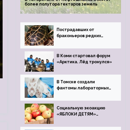
более полутора гектаров земель
Пострадавших от
браконьеров редких
черепах передали в
Ростовский зоопарк
В Коми стартовал форум
«Арктика. Лёд тронулся»
В Томске создали
фантомы лабораторных
мышей
Социальную экоакцию
«ЯБЛОКИ ДЕТЯМ»
проведет фонд «Компас»