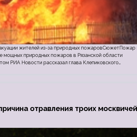
эвакуации жителей из-за природных пожаровСюжетПожар 
не мощных природных пожаров в Рязанской области
этом РИА Новости рассказал глава Клепиковского…
причина отравления троих москвиче