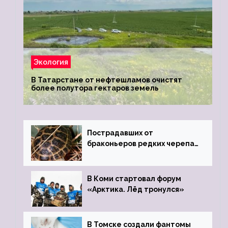
Экология
В Татарстане от нефтешламов очистят
более полутора гектаров земель
Пострадавших от
браконьеров редких черепах
передали в Ростовский
зоопарк
В Коми стартовал форум
«Арктика. Лёд тронулся»
В Томске создали фантомы