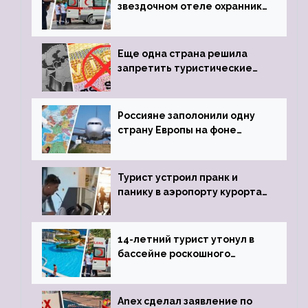
звездочном отеле охранник
устроил расстрел из
пистолета
Еще одна страна решила
запретить туристические
визы для россиян
Россияне заполонили одну
страну Европы на фоне
угрозы отмены шенгенских
виз
Турист устроил пранк и
панику в аэропорту курорта,
объявив о 6-часовой
задержке рейса
14-летний турист утонул в
бассейне роскошного
турецкого отеля
Anex сделал заявление по