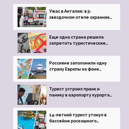
Ужас в Анталии: в 5-
звездочном отеле охранник
устроил расстрел из
пистолета
Еще одна страна решила
запретить туристические
визы для россиян
Россияне заполонили одну
страну Европы на фоне
угрозы отмены шенгенских
виз
Турист устроил пранк и
панику в аэропорту курорта,
объявив о 6-часовой
задержке рейса
14-летний турист утонул в
бассейне роскошного
турецкого отеля