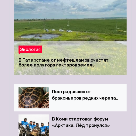
Экология
В Татарстане от нефтешламов очистят
более полутора гектаров земель
Пострадавших от
браконьеров редких черепах
передали в Ростовский
зоопарк
В Коми стартовал форум
«Арктика. Лёд тронулся»