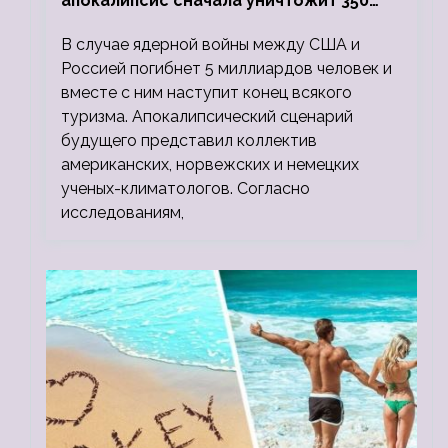
апокалипсис сначала уничтожит 350
миллионов, а потом 5 миллиардов
В случае ядерной войны между США и
людей
Россией погибнет 5 миллиардов человек и
вместе с ним наступит конец всякого
туризма. Апокалипсический сценарий
будущего представил коллектив
американских, норвежских и немецких
ученых-климатологов. Согласно
исследованиям,