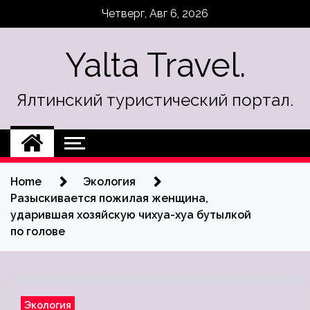
Skip
Четверг, Авг 6, 2026
to
content
Yalta Travel.
Ялтинский туристический портал.
Home
Экология
Разыскивается пожилая женщина,
ударившая хозяйскую чихуа-хуа бутылкой
по голове
Экология