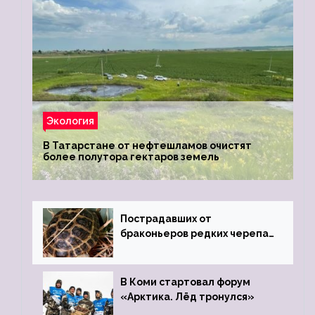
Экология
В Татарстане от нефтешламов очистят
более полутора гектаров земель
Пострадавших от
браконьеров редких черепах
передали в Ростовский
зоопарк
В Коми стартовал форум
«Арктика. Лёд тронулся»