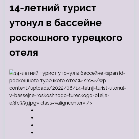
14-летний турист
утонул в бассейне
роскошного турецкого
отеля
роскошного турецкого отеля» src=»/wp-
content/uploads/2022/08/14-letnij-turist-utonul-
v-bassejne-roskoshnogo-tureckogo-otelja-
e3fc359.jpg» class=»aligncenter» />