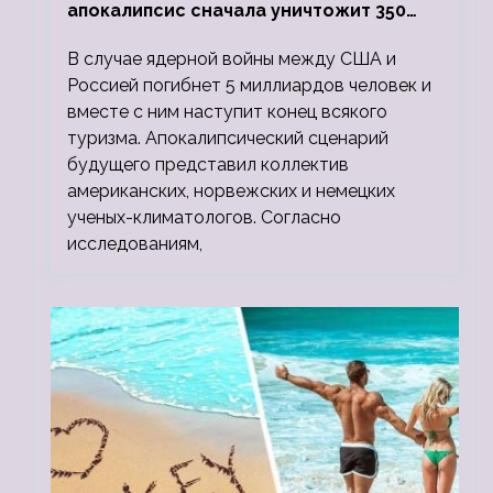
апокалипсис сначала уничтожит 350
миллионов, а потом 5 миллиардов
В случае ядерной войны между США и
людей
Россией погибнет 5 миллиардов человек и
вместе с ним наступит конец всякого
туризма. Апокалипсический сценарий
будущего представил коллектив
американских, норвежских и немецких
ученых-климатологов. Согласно
исследованиям,