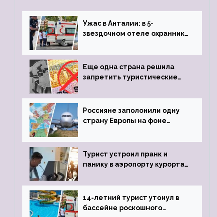
Ужас в Анталии: в 5-
звездочном отеле охранник
устроил расстрел из
пистолета
Еще одна страна решила
запретить туристические
визы для россиян
Россияне заполонили одну
страну Европы на фоне
угрозы отмены шенгенских
виз
Турист устроил пранк и
панику в аэропорту курорта,
объявив о 6-часовой
задержке рейса
14-летний турист утонул в
бассейне роскошного