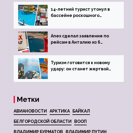
задержке рейса
14-летний турист утонул в
бассейне роскошного
турецкого отеля
Anex сделал заявление по
рейсам в Анталию из 6
городов
Туризм готовится к новому
удару: он станет жертвой
глобальной депрессии
Метки
АВИАНОВОСТИ
АРКТИКА
БАЙКАЛ
БЕЛГОРОДСКОЙ ОБЛАСТИ
ВООП
ВЛАДИМИР БУРМАТОВ
ВЛАДИМИР ПУТИН