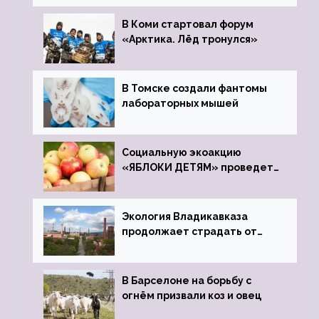
зоопарк
В Коми стартовал форум
«Арктика. Лёд тронулся»
В Томске создали фантомы
лабораторных мышей
Социальную экоакцию
«ЯБЛОКИ ДЕТЯМ» проведет
фонд «Компас»
Экология Владикавказа
продолжает страдать от
закрытого цинкового завода
В Барселоне на борьбу с
огнём призвали коз и овец