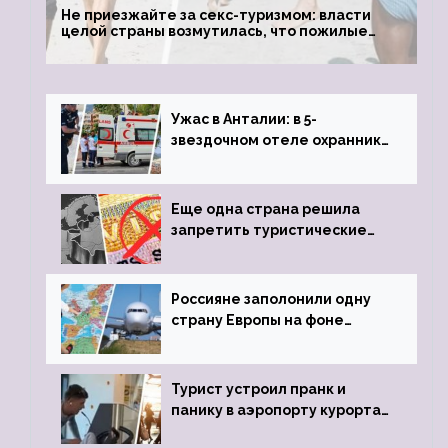
Не приезжайте за секс-туризмом: власти
целой страны возмутилась, что пожилые
туристки массово едут к ним, чтобы
обзавестись молодыми любовниками
Ужас в Анталии: в 5-
звездочном отеле охранник
устроил расстрел из
пистолета
Еще одна страна решила
запретить туристические
визы для россиян
Россияне заполонили одну
страну Европы на фоне
угрозы отмены шенгенских
виз
Турист устроил пранк и
панику в аэропорту курорта,
объявив о 6-часовой