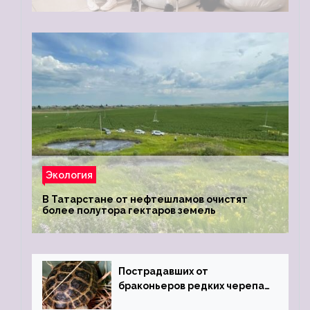
Экология
В Татарстане от нефтешламов очистят
более полутора гектаров земель
Пострадавших от
браконьеров редких черепах
передали в Ростовский